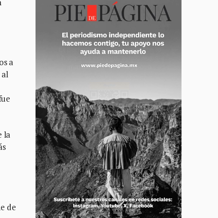
a
os a
 al
fue
 la
ás
e
he de