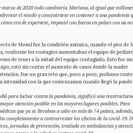
e marzo de 2020 todo cambiaría. Mariana, al igual que millone
enfrentar el miedo y concentrarse en contener a una pandemia 
, cómo era de esperarse, impactó con fuerza en países con un ac
ecto de Mosul fue la condición anímica, cuando el pico de l
das, conforme los contagios aumentaban el equipo de pediat
remo de tener a la mitad del equipo contagiado. Esto fue m
ipo, esto sin contar el aumento de casos donde la madre
 atención. Fue un gran reto que, poco a poco, pudimos cont
ma intensidad con la que comenzamos cuando llegó la pand
ió para luchar contra la pandemia, significó una reestructura
a mayor atención posible en los mayores lugares posibles. Para
médicas que ya se llevaban a cabo en más de 74 países, además
os completamente a contrarrestar los efectos de la covid-19. 
blicos, jornadas de prevención, traslado en ambulancias y atenci