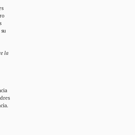
es
ro
s
 su
e la
ncia
adres
cia.
u
e