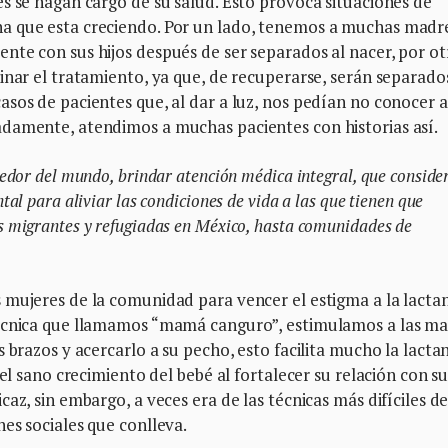
s se hagan cargo de su salud. Esto provoca situaciones de
a que esta creciendo. Por un lado, tenemos a muchas madr
nte con sus hijos después de ser separados al nacer, por ot
inar el tratamiento, ya que, de recuperarse, serán separado
sos de pacientes que, al dar a luz, nos pedían no conocer a
damente, atendimos a muchas pacientes con historias así.
edor del mundo, brindar atención médica integral, que consider
al para aliviar las condiciones de vida a las que tienen que
 migrantes y refugiadas en México, hasta comunidades de
 mujeres de la comunidad para vencer el estigma a la lacta
técnica que llamamos “mamá canguro”, estimulamos a las m
 brazos y acercarlo a su pecho, esto facilita mucho la lactan
 el sano crecimiento del bebé al fortalecer su relación con s
az, sin embargo, a veces era de las técnicas más difíciles d
es sociales que conlleva.