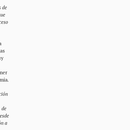
s de
que
ceso
a
ras
uy
ener
emia
.
ción
, de
Desde
ón a