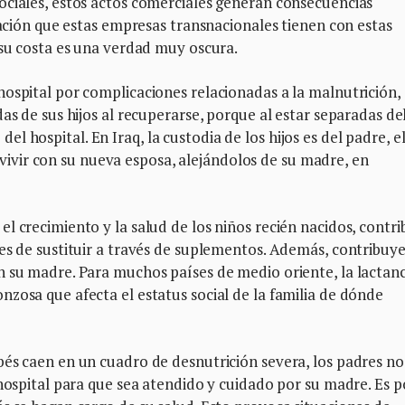
ociales, estos actos comerciales generan consecuencias
lación que estas empresas transnacionales tienen con estas
 su costa es una verdad muy oscura.
ospital por complicaciones relacionadas a la malnutrición,
as de sus hijos al recuperarse, porque al estar separadas de
e del hospital. En Iraq, la custodia de los hijos es del padre, e
 a vivir con su nueva esposa, alejándolos de su madre, en
l crecimiento y la salud de los niños recién nacidos, contr
es de sustituir a través de suplementos. Además, contribuy
n su madre. Para muchos países de medio oriente, la lactanc
zosa que afecta el estatus social de la familia de dónde
bés caen en un cuadro de desnutrición severa, los padres no
 hospital para que sea atendido y cuidado por su madre. Es 