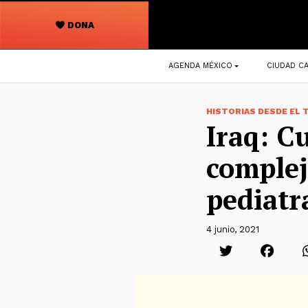
DONA
Navegación
AGENDA MÉXICO
CIUDAD CA
principal
HISTORIAS DESDE EL
Iraq: C
complej
pediatr
4 junio, 2021