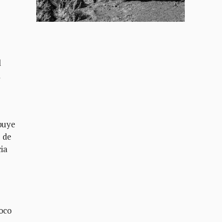
l
l
ibuye
e de
ia
poco