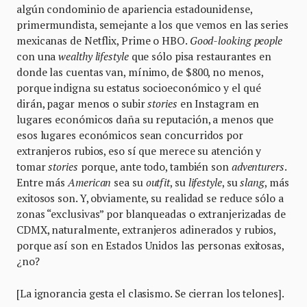
algún condominio de apariencia estadounidense,
primermundista, semejante a los que vemos en las series
mexicanas de Netflix, Prime o HBO.
Good-looking people
con una
wealthy lifestyle
que sólo pisa restaurantes en
donde las cuentas van, mínimo, de $800, no menos,
porque indigna su estatus socioeconómico y el qué
dirán, pagar menos o subir
stories
en Instagram en
lugares económicos daña su reputación, a menos que
esos lugares económicos sean concurridos por
extranjeros rubios, eso sí que merece su atención y
tomar
stories
porque, ante todo, también son
adventurers
.
Entre más
American
sea su
outfit
, su
lifestyle
, su
slang
, más
exitosos son. Y, obviamente, su realidad se reduce sólo a
zonas “exclusivas” por blanqueadas o extranjerizadas de
CDMX, naturalmente, extranjeros adinerados y rubios,
porque así son en Estados Unidos las personas exitosas,
¿no?
[La ignorancia gesta el clasismo. Se cierran los telones].