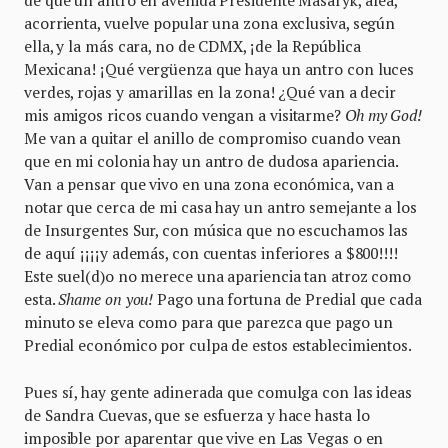
acorrienta, vuelve popular una zona exclusiva, según
ella, y la más cara, no de CDMX, ¡de la República
Mexicana! ¡Qué vergüenza que haya un antro con luces
verdes, rojas y amarillas en la zona! ¿Qué van a decir
mis amigos ricos cuando vengan a visitarme?
Oh my God!
Me van a quitar el anillo de compromiso cuando vean
que en mi colonia hay un antro de dudosa apariencia.
Van a pensar que vivo en una zona económica, van a
notar que cerca de mi casa hay un antro semejante a los
de Insurgentes Sur, con música que no escuchamos las
de aquí ¡¡¡¡y además, con cuentas inferiores a $800!!!!
Este suel(d)o no merece una apariencia tan atroz como
esta.
Shame on you!
Pago una fortuna de Predial que cada
minuto se eleva como para que parezca que pago un
Predial económico por culpa de estos establecimientos.
Pues sí, hay gente adinerada que comulga con las ideas
de Sandra Cuevas, que se esfuerza y hace hasta lo
imposible por aparentar que vive en Las Vegas o en