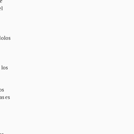
de
el
dolos
 los
os
as es