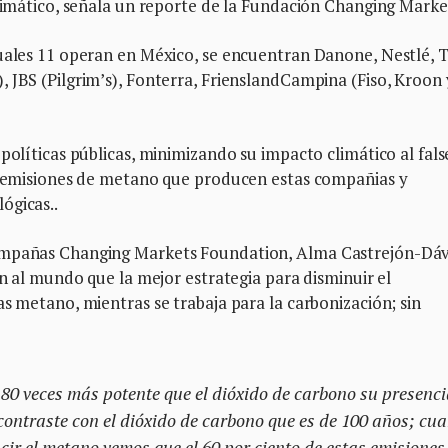
climático, señala un reporte de la Fundación Changing Marke
cuales 11 operan en México, se encuentran Danone, Nestlé, 
 JBS (Pilgrim’s), Fonterra, FrienslandCampina (Fiso, Kroon 
políticas públicas, minimizando su impacto climático al fals
as emisiones de metano que producen estas compañias y
ógicas..
Campañas Changing Markets Foundation, Alma Castrejón-Dáv
on al mundo que la mejor estrategia para disminuir el
as metano, mientras se trabaja para la carbonización; sin
80 veces más potente que el dióxido de carbono su presenci
ncontraste con el dióxido de carbono que es de 100 años; cu
ir el metano vemos que el 60 por ciento de estas emisiones