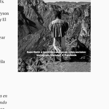
ts.
Tyson
y El
ear
ila
a en
ando
 se