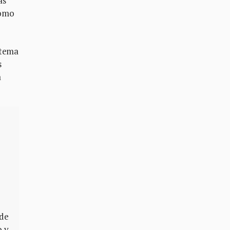
as
como
stema
s
a
 de
o y