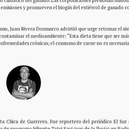
o climático del ganado. Las corporaciones presionan dudos
 emisiones y promueven el biogás del estiércol de ganado 
 sano, Juan Rivera Donmarco advirtió que urge retomar el si
 contaminar el medioambiente: “Esta dieta tiene que ser má
enfermedades crónicas; el consumo de carne no es necesari
osta Chica de Guerrero. Fue reportero del periódico El Sur
 de programa bilingüe Tatyi Savi (voz de la lluvia) en Radi