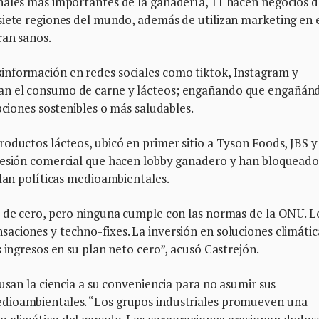
nales más importantes de la ganadería, 11 hacen negocios 
siete regiones del mundo, además de utilizan marketing en 
ran sanos.
información en redes sociales como tiktok, Instagram y
an el consumo de carne y lácteos; engañando que engañán
pciones sostenibles o más saludables.
oductos lácteos, ubicó en primer sitio a Tyson Foods, JBS y
resión comercial que hacen lobby ganadero y han bloqueado
ilan políticas medioambientales.
s de cero, pero ninguna cumple con las normas de la ONU. L
ciones y techno-fixes. La inversión en soluciones climátic
 ingresos en su plan neto cero”, acusó Castrejón.
usan la ciencia a su conveniencia para no asumir sus
dioambientales. “Los grupos industriales promueven una