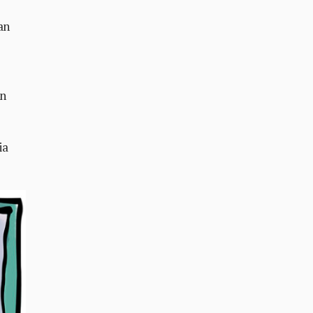
an
en
ia