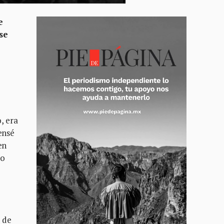
e
se
, era
ensé
en
Lo
a de