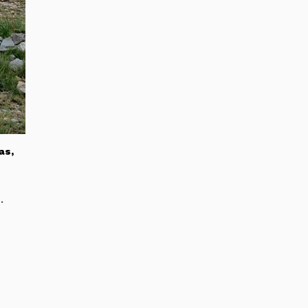
as,
.