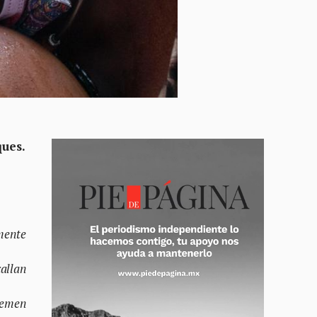
ques.
mente
callan
temen