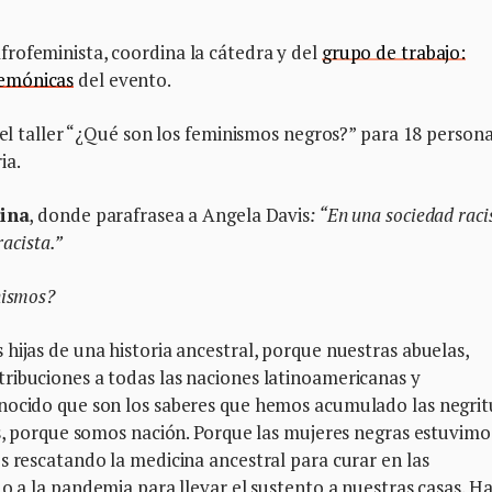
rofeminista, coordina la cátedra y del
grupo de trabajo:
gemónicas
del evento.
 el taller “¿Qué son los feminismos negros?” para 18 persona
ia.
ina
, donde parafrasea a Angela Davis
: “En una sociedad raci
racista.”
nismos?
hijas de una historia ancestral, porque nuestras abuelas,
ribuciones a todas las naciones latinoamericanas y
onocido que son los saberes que hemos acumulado las negri
ís, porque somos nación. Porque las mujeres negras estuvimo
s rescatando la medicina ancestral para curar en las
o a la pandemia para llevar el sustento a nuestras casas. H