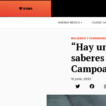
DONA
Navegación
AGENDA MÉXICO
CIUDAD CA
principal
MUJERES Y FEMINISM
“Hay un
saberes
Campoa
10 junio, 2022