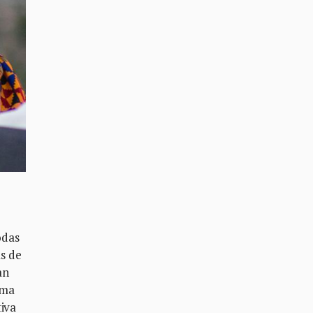
odas
s de
an
ama
tiva