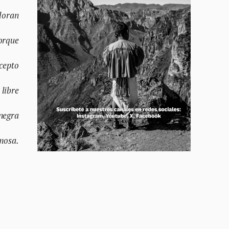
lloran
orque
cepto
libre
negra
mosa.