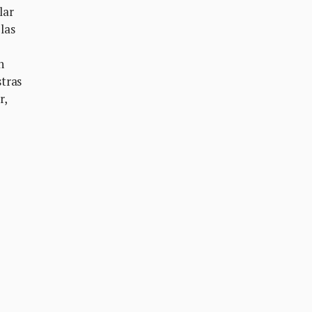
lar
las
n
stras
r,