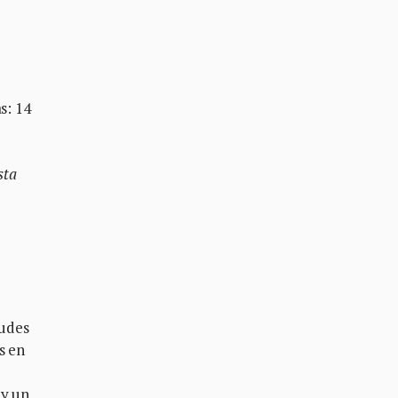
s: 14
sta
tudes
s en
ay un