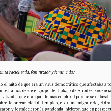
emia racializada, feminizada y feminicida?
 el mito de que era un virus democrático que afectaba a t
Demostramos desde el grupo del trabajo de Afrodescendencia
racializadas que eran pandemias en plural porque se enlazab
re, la precariedad del empleo, el drama migratorio, el dr
azaron y fortalecieron la pandemia; hicieron que en perspec