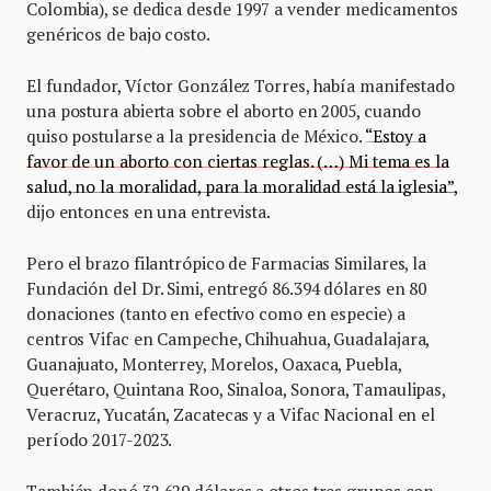
Colombia), se dedica desde 1997 a vender medicamentos
genéricos de bajo costo.
El fundador, Víctor González Torres, había manifestado
una postura abierta sobre el aborto en 2005, cuando
quiso postularse a la presidencia de México.
“Estoy a
favor de un aborto con ciertas reglas. (…) Mi tema es la
salud, no la moralidad, para la moralidad está la iglesia”,
dijo entonces en una entrevista.
Pero el brazo filantrópico de Farmacias Similares, la
Fundación del Dr. Simi, entregó 86.394 dólares en 80
donaciones (tanto en efectivo como en especie) a
centros Vifac en Campeche, Chihuahua, Guadalajara,
Guanajuato, Monterrey, Morelos, Oaxaca, Puebla,
Querétaro, Quintana Roo, Sinaloa, Sonora, Tamaulipas,
Veracruz, Yucatán, Zacatecas y a Vifac Nacional en el
período 2017-2023.
También donó 32.629 dólares a otros tres grupos con