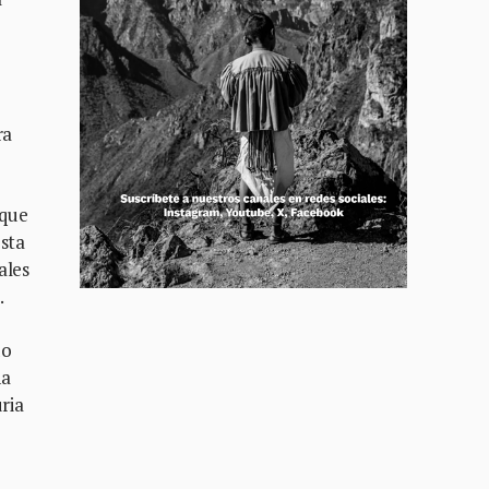
ra
 que
osta
ales
.
do
na
ria