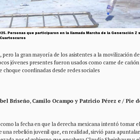
25. Personas que participaron en la llamada Marcha de la Generación Z se
 /Cuartoscuros
pero la gran mayoría de los asistentes a la movilización de
ocos jóvenes presentes fueron usados como carne de cañón
e choque coordinadas desde redes sociales
abel Briseño
,
Camilo Ocampo y Patricio Pérez e
/ Pie d
 como la fecha en que la derecha mexicana intentó tomar e
 una rebelión juvenil que, en realidad, sirvió para apuntalar
bezada por el gobierno que encabeza Claudia Sheinbaum y e