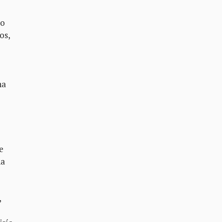
to
os,
na
e
na
,