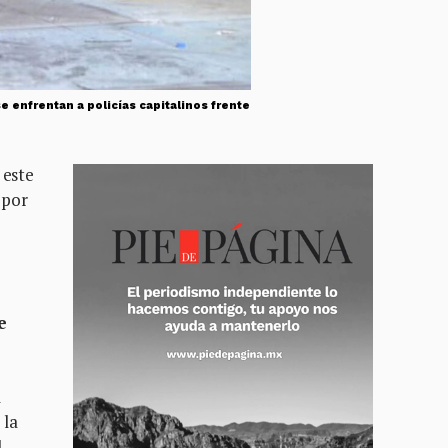
 enfrentan a policías capitalinos frente
 este
 por
e
l
 la
l