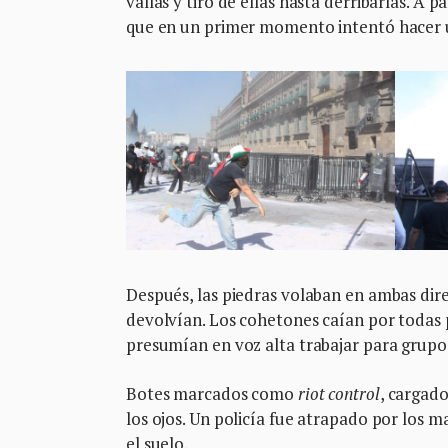
vallas y tiró de ellas hasta derribarlas. A
que en un primer momento intentó hacer 
Después, las piedras volaban en ambas direc
devolvían. Los cohetones caían por todas p
presumían en voz alta trabajar para grupo
Botes marcados como
riot control
, cargado
los ojos. Un policía fue atrapado por los 
el suelo.