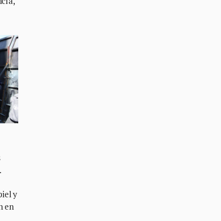
icía,
s
.
iel y
n en