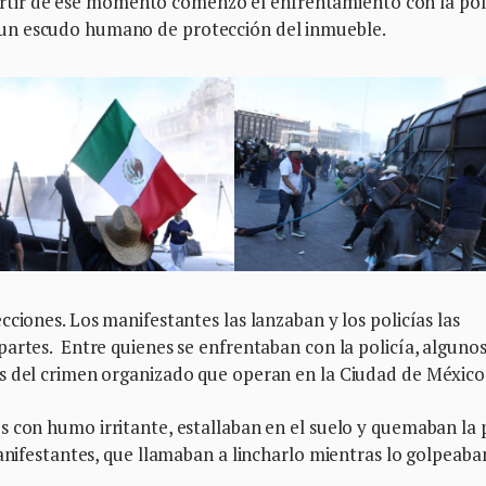
 partir de ese momento comenzó el enfrentamiento con la pol
un escudo humano de protección del inmueble.
ciones. Los manifestantes las lanzaban y los policías las
artes. Entre quienes se enfrentaban con la policía, alguno
s del crimen organizado que operan en la Ciudad de México
s con humo irritante, estallaban en el suelo y quemaban la p
manifestantes, que llamaban a lincharlo mientras lo golpeaba