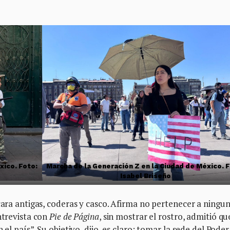
xico. Foto:
Marcha de la Generación Z en la Ciudad de México. 
Isabel Briseño
scara antigas, coderas y casco. Afirma no pertenecer a ningu
ntrevista con
Pie de Página
, sin mostrar el rostro, admitió qu
 el país”. Su objetivo, dijo, es claro: tomar la sede del Poder