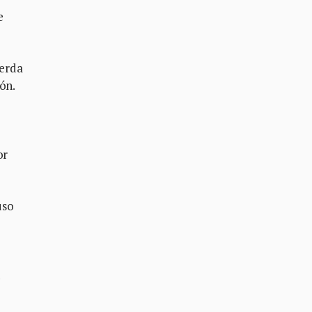
e
ierda
ón.
or
uso
n