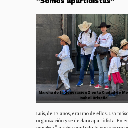
“Somos apartidistas”
Marcha de la Generación Z en la Ciudad de Mé
Isabel Briseño
Luis, de 17 años, era uno de ellos. Usa má
organización y se declara apartidista. En e
moviliza “la rabia por todo lo que ocurre en