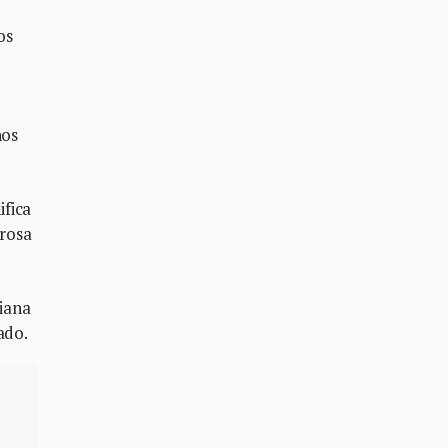
os
nos
ifica
rosa
niana
mado.