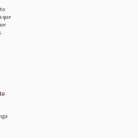
cto
s que
que
s.
to
enga