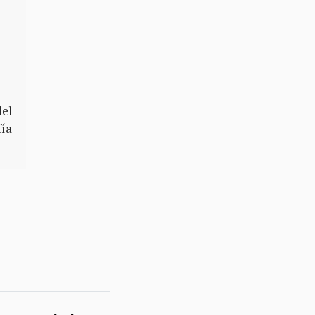
el
fía