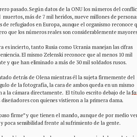
rero pasado. Según datos de la ONU los números del confli
il muertos, más de 7 mil heridos, nueve millones de persona
nes de refugiados en Europa, aunque el organismo reconoce 
s pero que los números reales son considerablemente mayore
 es incierto, tanto Rusia como Ucrania manejan las cifras
veniencia. El mismo Zelenski reconoce que al menos 10 mil
e y que han eliminado a más de 30 mil soldados rusos.
entado detrás de Olena mientras él la sujeta firmemente del
ángulo de la fotografía, la cara de ambos queda en un mismo
an a la cámara directamente. El título escrito debajo de la
fo
 diseñadores con quienes vistieron a la primera dama.
 paso firme” y que tienen el mando, aunque de por medio v
 y poca sensibilidad frente al sufrimiento de la gente.