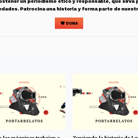
stener un periodismo ético y responsable, que sirva 
edades. Patrocina una historia y forma parte de nuest
DONA
 las máquinas trabajen a
Zurciendo la historia de L