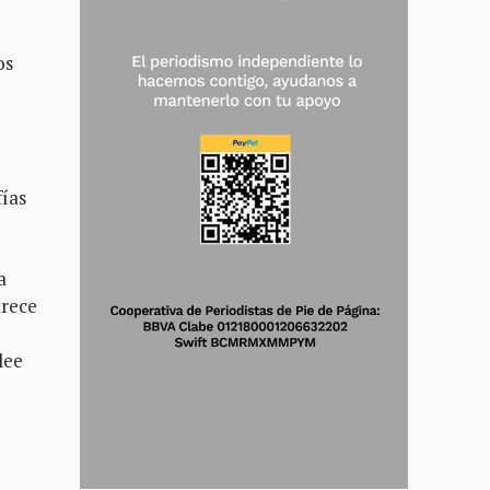
os
fías
a
arece
lee