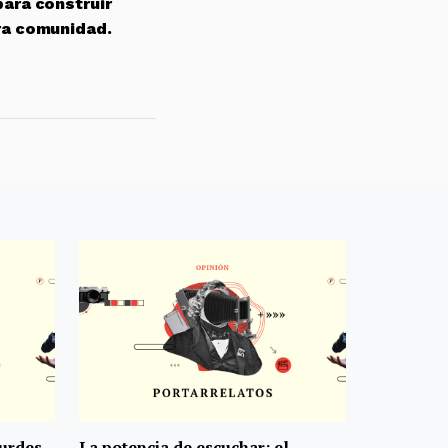
para construir
ra comunidad.
ourdes
La potencia de escuchar: el