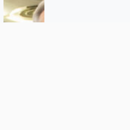
Reforma energética: el rescate de
CFE o la nueva disputa por el
control de la energía