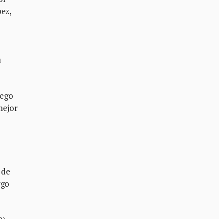
pez,
a
uego
mejor
 de
rgo