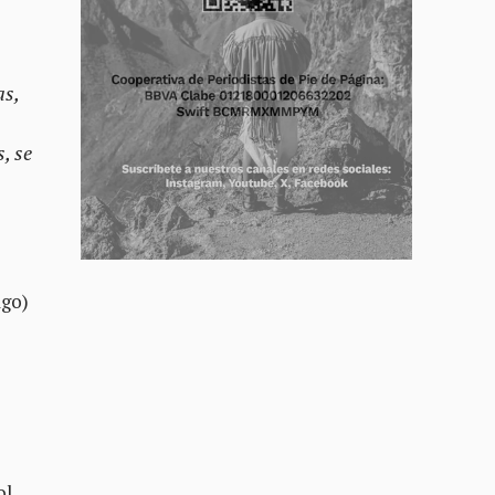
as,
, se
lgo)
ol