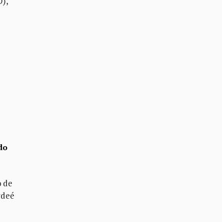
O),
do
o de
ydeé