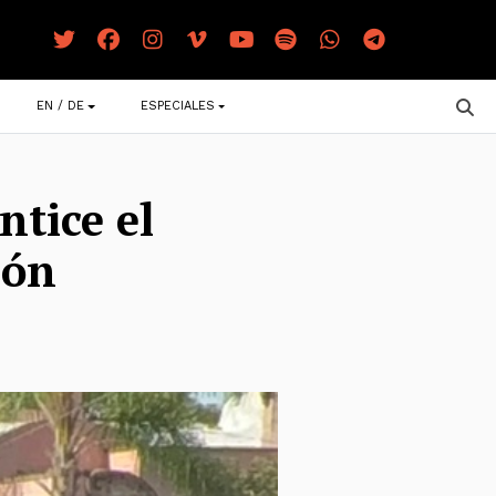
EN / DE
ESPECIALES
tice el
ión