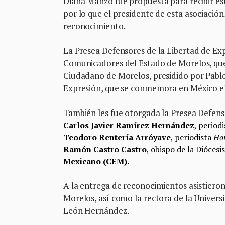
Diana Manzo fue propuesta para recibir es
por lo que el presidente de esta asociació
reconocimiento.
La Presea Defensores de la Libertad de Exp
Comunicadores del Estado de Morelos, que 
Ciudadano de Morelos, presidido por Pablo 
Expresión, que se conmemora en México e
También les fue otorgada la Presea Defenso
Carlos Javier Ramírez Hernández
, period
Teodoro Rentería Arróyave
, periodista
Ho
Ramón Castro Castro
, obispo de la Dióces
Mexicano (CEM)
.
A la entrega de reconocimientos asistieron
Morelos, así como la rectora de la Unive
León Hernández.