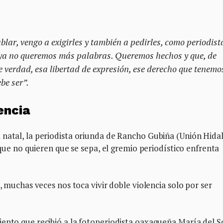
blar, vengo a exigirles y también a pedirles, como periodist
ya no queremos más palabras. Queremos hechos y que, de
 verdad, esa libertad de expresión, ese derecho que tenemos
be ser”.
encia
 natal, la periodista oriunda de Rancho Gubiña (Unión Hida
o que no quieren que se sepa, el gremio periodístico enfrenta
s, muchas veces nos toca vivir doble violencia solo por ser
ento que recibió a la fotoperiodista oaxaqueña María del S