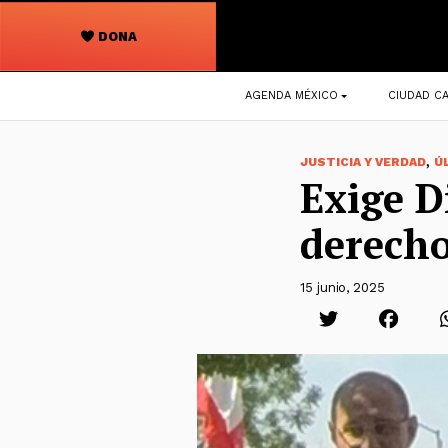
DONA
Navegación
AGENDA MÉXICO
CIUDAD CA
principal
,
JUSTICIA Y VERDAD
Ú
Exige D
derecho
15 junio, 2025