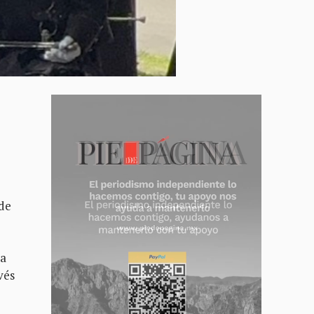
 de
ea
vés