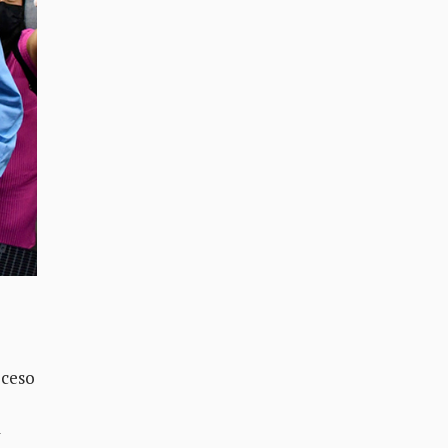
oceso
l