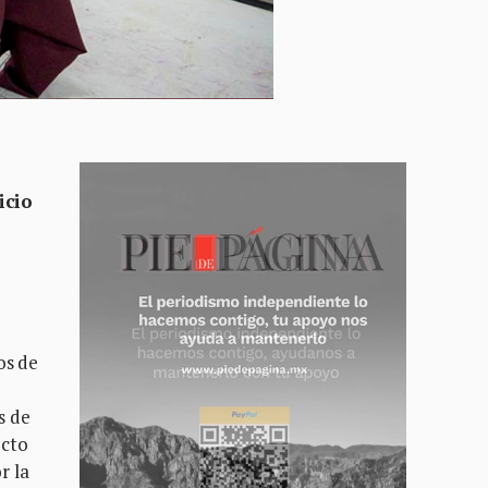
icio
os de
s de
ecto
r la