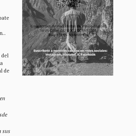
bate
. .
 del
na
al de
 en
esde
a sus