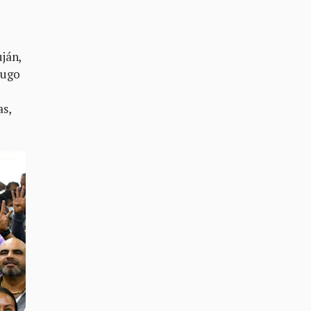
ján,
Hugo
as,