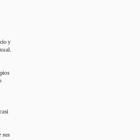
cio y
xual.
ipios
o
casi
e sus