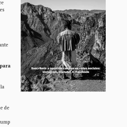
re
nes
ante
 para
la
te de
Trump