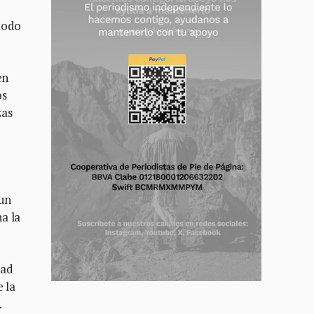
todo
en
os
zas
 un
a la
dad
 la
.