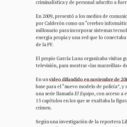
criminalística y de personal adscrito a fuer
En 2009, presentó a los medios de comunica
por Calderón como un “cerebro informático
millonario para incorporar sistemas tecno
energía propia y una red que lo conectaba
de la PF.
El propio García Luna organizaba visitas g
televisión, para mostrar «las maravillas» d
En un
video difundido en noviembre de 20
base para el “nuevo modelo de policía”, y
una serie llamada
El Equipo
, con acceso a e
13 capítulos en los que se exaltaba la figu
crimen.
Según una investigación de la reportera Lil