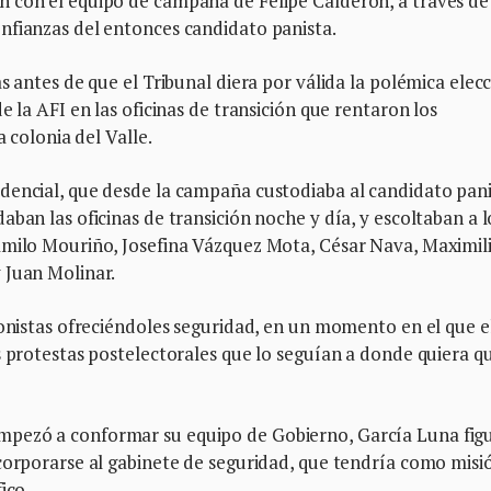
 con el equipo de campaña de Felipe Calderón, a través de
nfianzas del entonces candidato panista.
s antes de que el Tribunal diera por válida la polémica elec
e la AFI en las oficinas de transición que rentaron los
a colonia del Valle.
dencial, que desde la campaña custodiaba al candidato pani
ban las oficinas de transición noche y día, y escoltaban a l
amilo Mouriño, Josefina Vázquez Mota, César Nava, Maximil
 Juan Molinar.
ronistas ofreciéndoles seguridad, en un momento en el que e
s protestas postelectorales que lo seguían a donde quiera q
mpezó a conformar su equipo de Gobierno, García Luna fig
ncorporarse al gabinete de seguridad, que tendría como misi
ico.