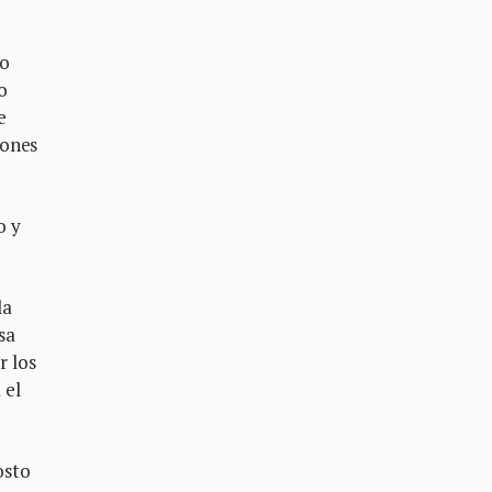
do
o
e
iones
o y
la
sa
r los
 el
osto