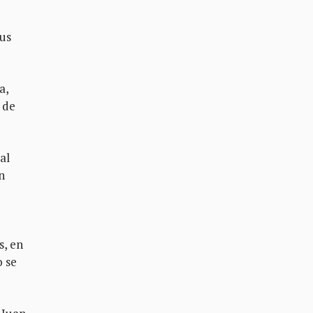
sus
a,
 de
al
n
s, en
 se