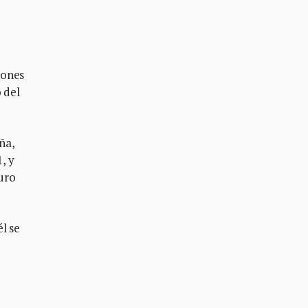
lones
 del
ña,
, y
uro
l se