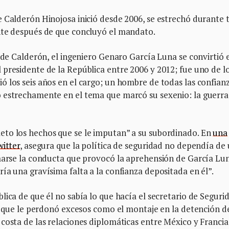
e Calderón Hinojosa inició desde 2006, se estrechó durante 
nte después de que concluyó el mandato.
o de Calderón, el ingeniero Genaro García Luna se convirtió 
presidente de la República entre 2006 y 2012; fue uno de l
 los seis años en el cargo; un hombre de todas las confian
 estrechamente en el tema que marcó su sexenio: la guerra
eto los hechos que se le imputan” a su subordinado. En
una
witter
, asegura que la política de seguridad no dependía de
rmarse la conducta que provocó la aprehensión de García Lun
ía una gravísima falta a la confianza depositada en él”.
lica de que él no sabía lo que hacía el secretario de Seguri
al que le perdonó excesos como el montaje en la detención de
costa de las relaciones diplomáticas entre México y Francia