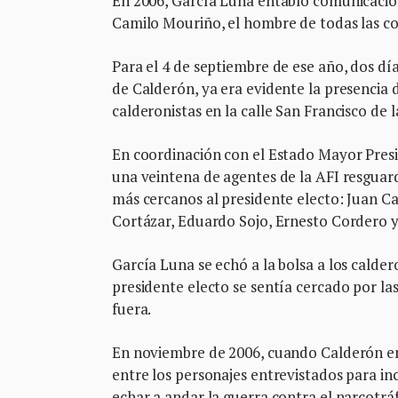
En 2006, García Luna entabló comunicación
Camilo Mouriño, el hombre de todas las co
Para el 4 de septiembre de ese año, dos día
de Calderón, ya era evidente la presencia d
calderonistas en la calle San Francisco de l
En coordinación con el Estado Mayor Presi
una veintena de agentes de la AFI resguarda
más cercanos al presidente electo: Juan C
Cortázar, Eduardo Sojo, Ernesto Cordero y
García Luna se echó a la bolsa a los calde
presidente electo se sentía cercado por la
fuera.
En noviembre de 2006, cuando Calderón e
entre los personajes entrevistados para i
echar a andar la guerra contra el narcotráf