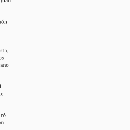
 Juan
ción
sta,
os
iano
l
ue
uró
ón