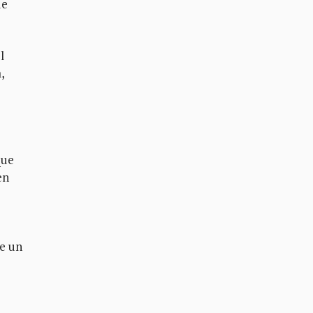
ue
l
,
que
en
re un