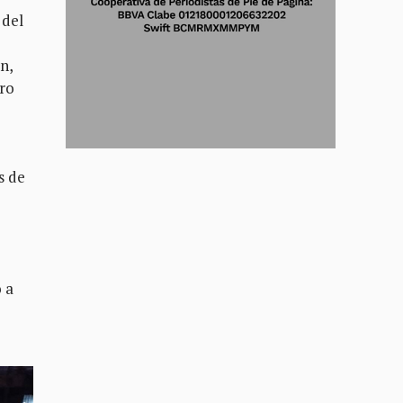
 del
n,
ero
s de
 a