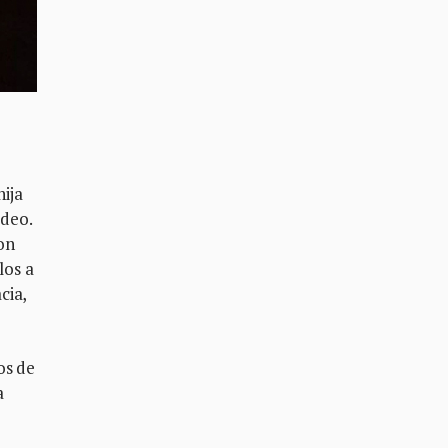
hija
rdeo.
on
los a
cia,
os de
a