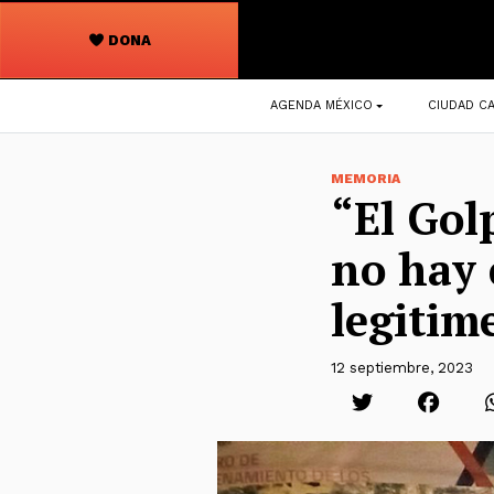
DONA
Navegación
AGENDA MÉXICO
CIUDAD CA
principal
MEMORIA
“El Gol
no hay 
legitim
12 septiembre, 2023