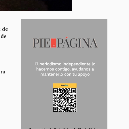
s de
 de
dra