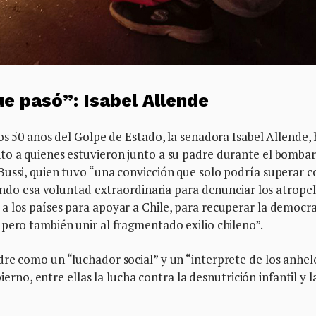
ue pasó”: Isabel Allende
os 50 años del Golpe de Estado, la senadora Isabel Allende, 
to a quienes estuvieron junto a su padre durante el bomba
Bussi, quien tuvo “una convicción que solo podría superar c
cando esa voluntad extraordinaria para denunciar los atropel
 los países para apoyar a Chile, para recuperar la democra
pero también unir al fragmentado exilio chileno”.
dre como un “luchador social” y un “interprete de los anhel
bierno, entre ellas la lucha contra la desnutrición infantil y l