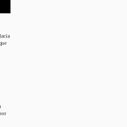
Hacía
 que
u
por