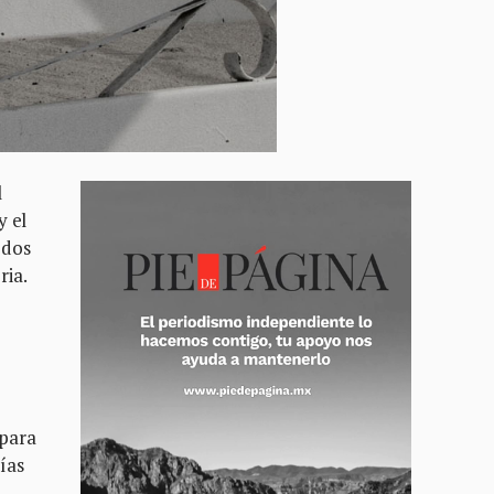
l
y el
 dos
ria.
 para
ías