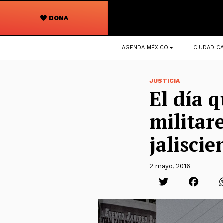
DONA
Navegación
AGENDA MÉXICO
CIUDAD CA
principal
JUSTICIA
El día 
militar
jaliscie
2 mayo, 2016