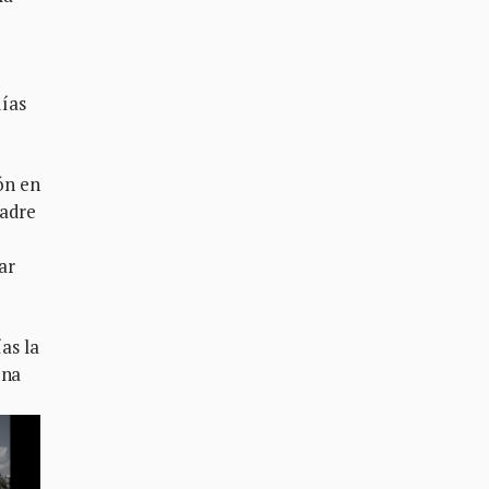
días
ón en
Madre
ar
as la
una