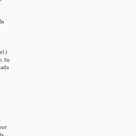
la
el 1
o. Su
mada
por
la