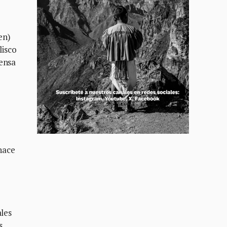
en)
lisco
fensa
 hace
ales
s