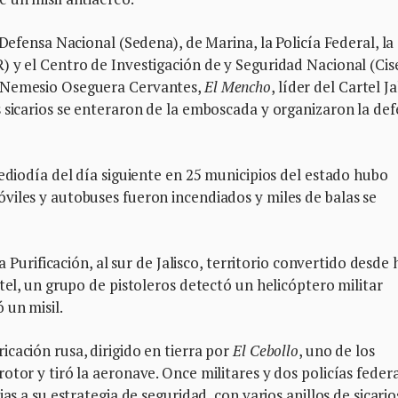
 Defensa Nacional (Sedena), de Marina, la Policía Federal, la
) y el Centro de Investigación de y Seguridad Nacional (Cis
a Nemesio Oseguera Cervantes,
El Mencho
, líder del Cartel Ja
 sicarios se enteraron de la emboscada y organizaron la de
mediodía del día siguiente en 25 municipios del estado hubo
viles y autobuses fueron incendiados y miles de balas se
a Purificación, al sur de Jalisco, territorio convertido desde
tel, un grupo de pistoleros detectó un helicóptero militar
 un misil.
cación rusa, dirigido en tierra por
El Cebollo
, uno de los
tor y tiró la aeronave. Once militares y dos policías feder
as a su estrategia de seguridad, con varios anillos de sicario