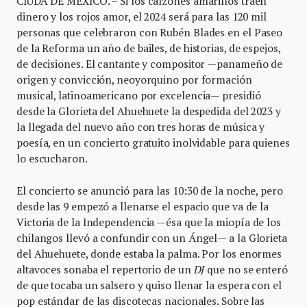
CIUDA DE MÉXICO. – Si los calzones amarillos traen
dinero y los rojos amor, el 2024 será para las 120 mil
personas que celebraron con Rubén Blades en el Paseo
de la Reforma un año de bailes, de historias, de espejos,
de decisiones. El cantante y compositor —panameño de
origen y convicción, neoyorquino por formación
musical, latinoamericano por excelencia— presidió
desde la Glorieta del Ahuehuete la despedida del 2023 y
la llegada del nuevo año con tres horas de música y
poesía, en un concierto gratuito inolvidable para quienes
lo escucharon.
El concierto se anunció para las 10:30 de la noche, pero
desde las 9 empezó a llenarse el espacio que va de la
Victoria de la Independencia —ésa que la miopía de los
chilangos llevó a confundir con un Ángel— a la Glorieta
del Ahuehuete, donde estaba la palma. Por los enormes
altavoces sonaba el repertorio de un
DJ
que no se enteró
de que tocaba un salsero y quiso llenar la espera con el
pop estándar de las discotecas nacionales. Sobre las