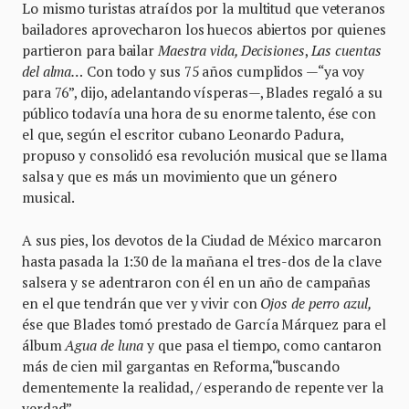
Lo mismo turistas atraídos por la multitud que veteranos
bailadores aprovecharon los huecos abiertos por quienes
partieron para bailar
Maestra vida, Decisiones
,
Las cuentas
del alma…
Con todo y sus 75 años cumplidos —“ya voy
para 76”, dijo, adelantando vísperas—, Blades regaló a su
público todavía una hora de su enorme talento, ése con
el que, según el escritor cubano Leonardo Padura,
propuso y consolidó esa revolución musical que se llama
salsa y que es más un movimiento que un género
musical.
A sus pies, los devotos de la Ciudad de México marcaron
hasta pasada la 1:30 de la mañana el tres-dos de la clave
salsera y se adentraron con él en un año de campañas
en el que tendrán que ver y vivir con
Ojos de perro azul,
ése que Blades tomó prestado de García Márquez para el
álbum
Agua de luna
y que pasa el tiempo, como cantaron
más de cien mil gargantas en Reforma,“buscando
dementemente la realidad, / esperando de repente ver la
verdad”.