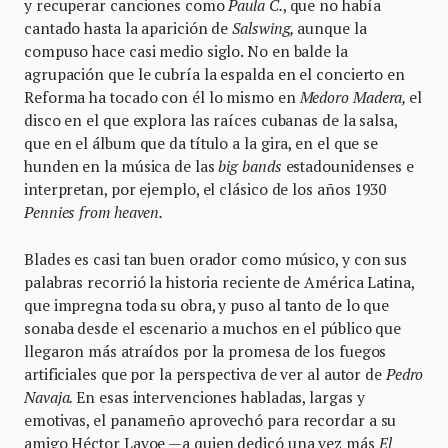
y recuperar canciones como
Paula C.
, que no había
cantado hasta la aparición de
Salswing,
aunque la
compuso hace casi medio siglo. No en balde la
agrupación que le cubría la espalda en el concierto en
Reforma ha tocado con él lo mismo en
Medoro Madera,
el
disco en el que explora las raíces cubanas de la salsa,
que en el álbum que da título a la gira, en el que se
hunden en la música de las
big bands
estadounidenses e
interpretan, por ejemplo, el clásico de los años 1930
Pennies from heaven.
Blades es casi tan buen orador como músico, y con sus
palabras recorrió la historia reciente de América Latina,
que impregna toda su obra, y puso al tanto de lo que
sonaba desde el escenario a muchos en el público que
llegaron más atraídos por la promesa de los fuegos
artificiales que por la perspectiva de ver al autor de
Pedro
Navaja.
En esas intervenciones habladas, largas y
emotivas, el panameño aprovechó para recordar a su
amigo Héctor Lavoe —a quien dedicó una vez más
El