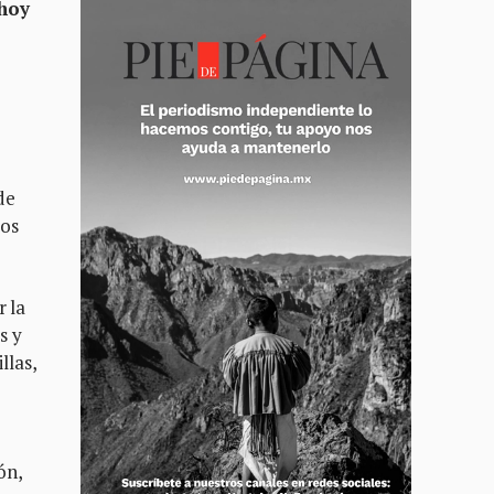
 hoy
de
ros
r la
s y
llas,
ón,