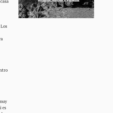
 casa
 Los
ra
entro
 muy
i es