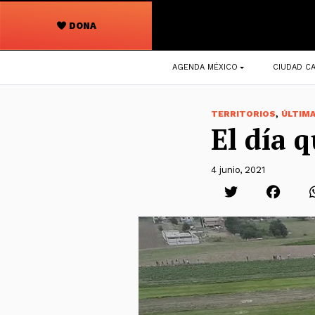
DONA
Navegación
AGENDA MÉXICO
CIUDAD CA
principal
,
TERRITORIOS
ÚLTIM
El día q
4 junio, 2021