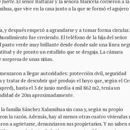
 fuerte
. El señor Baltazar y la señora Maricela corrieron a la
ihua, que vive en la casa junto a la que se formó el agujero
ea, y después empezó a agrandarse y a tomar forma circular.
 hundimiento fue creciendo. El teléfono de la hija del señor
 el pasto verde muy brillante desde donde sale una línea neg
titud y de pronto un estallido que se desgaja. La cámara
de sorpresa de unas niñas.
enzaron a llegar autoridades: protección civil, seguridad
na y tratar de descubrir qué produjo el hoyo que, según el C
red), hasta el 3 de junio medía 4 mil 862 m2, tenía un
undidad de 20m aproximadamente.
e la familia Sánchez Xalamihua sin casa y, según su propio
laron la razón. Además, hay al menos otras cuatro viviendas
n a agrietarse, denunciaron sus propietarios. Y no saben s