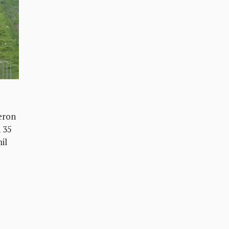
ieron
 35
il
o