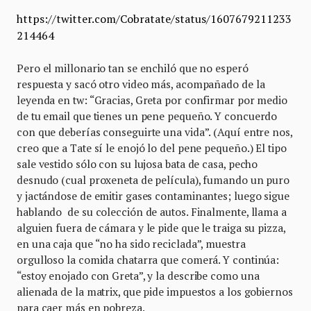
https://twitter.com/Cobratate/status/1607679211233
214464
Pero el millonario tan se enchiló que no esperó
respuesta y sacó otro video más, acompañado de la
leyenda en tw: “Gracias, Greta por confirmar por medio
de tu email que tienes un pene pequeño. Y concuerdo
con que deberías conseguirte una vida”. (Aquí entre nos,
creo que a Tate sí le enojó lo del pene pequeño.) El tipo
sale vestido sólo con su lujosa bata de casa, pecho
desnudo (cual proxeneta de película), fumando un puro
y jactándose de emitir gases contaminantes; luego sigue
hablando de su colección de autos. Finalmente, llama a
alguien fuera de cámara y le pide que le traiga su pizza,
en una caja que “no ha sido reciclada”, muestra
orgulloso la comida chatarra que comerá. Y continúa:
“estoy enojado con Greta”, y la describe como una
alienada de la matrix, que pide impuestos a los gobiernos
para caer más en pobreza.