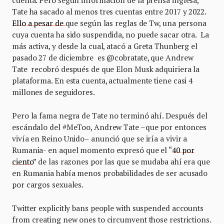
cuenta. Pero según información de la prensa inglesa,
Tate ha sacado al menos tres cuentas entre 2017 y 2022.
Ello a pesar de
que según las reglas de Tw, una persona
cuya cuenta ha sido suspendida, no puede sacar otra. La
más activa, y desde la cual, atacó a Greta Thunberg el
pasado 27 de diciembre es @cobratate, que Andrew
Tate recobró después de que Elon Musk adquiriera la
plataforma. En esta cuenta, actualmente tiene casi 4
millones de seguidores.
Pero la fama negra de Tate no terminó ahí. Después del
escándalo del #MeToo, Andrew Tate –que por entonces
vivía en Reino Unido– anunció que se iría a vivir a
Rumania- en aquel momento expresó que el “
40 por
ciento
” de las razones por las que se mudaba ahí era que
en Rumania había menos probabilidades de ser acusado
por cargos sexuales.
Twitter explicitly bans people with suspended accounts
from creating new ones to circumvent those restrictions.