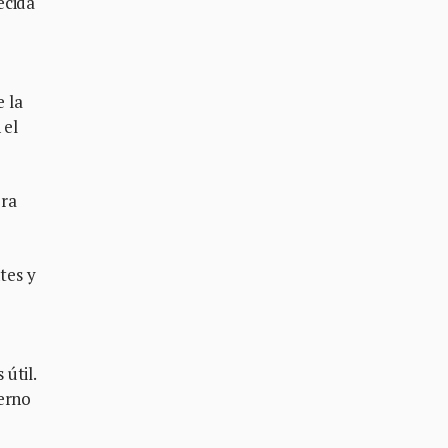
ecida
e la
 el
era
tes y
útil.
terno