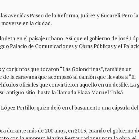
las avenidas Paseo de la Reforma, Juárez y Bucareli. Pero la
a moverse en la ciudad.
orieta en el paisaje urbano. Así que el gobierno de José Ló
guo Palacio de Comunicaciones y Obras Públicas y el Palaci
s y conjuntos que tocaron “Las Golondrinas”, también un
de la caravana que acompasó al camión que llevaba a “El
ículos oficiales que convirtieron aquello en un desfile. La 
u antiguo sitio, hasta la llamada Plaza Manuel Tolsá.
é López Portillo, quien dejó en el basamento una cápsula del
obra durante más de 200 años, en 2013, cuando el gobierno d
ato con la empresa Marina Restauraciones para la obra, el