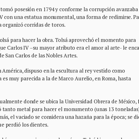
, tomó posesión en 1794 y conforme la corrupción avanzaba
 IV con una estatua monumental, una forma de redimirse. P
a organizó corridas de toros.
 Tolsá para hacer la obra. Tolsá aprovechó el momento para
que Carlos IV –su mayor atributo era el amor al arte- le enc
de San Carlos de las Nobles Artes.
n América, dispuso en la escultura al rey vestido como
es muy parecida a la de Marco Aurelio, en Roma, hasta
tualmente donde se ubica la Universidad Obrera de México, 
tó tanto metal para hacer el monumento (unas 13 toneladas
más, el vaciado se considera una hazaña para la época; se di
e perdió los dientes.