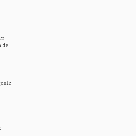
pez
o de
gente
e