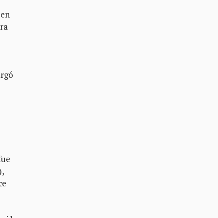
 en
ara
argó
fue
),
ce