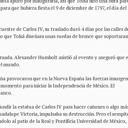
abía apuro por inaugurarla, así que Tolsá hizo una obra par
ara que hubiera fiesta el 9 de diciembre de 1797, el día del
estre de Carlos IV, su traslado duró 4 días por las calles d
ario que Tolsá diseñara unas ruedas de bronce que soportaran
gruada. Alexander Humbolt asistió al evento y aseguró que 
del mundo.
ña provocaron que en la Nueva España las fuerzas insurgen
 momento para iniciar la Independencia de México. El
lanco.
ndir la estatua de Carlos IV para hacer cañones o algo más 
uadalupe Victoria, impulsaba su destrucción. Pero el sempi
olo al patio de la Real y Pontificia Universidad de México,