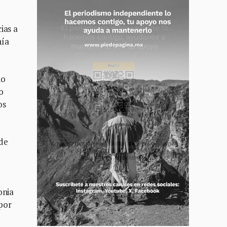
ias a
nía
no
o
os
 de
onia
por