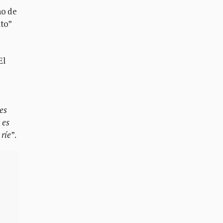
ño de
ito”
El
es
 es
 ríe
”.