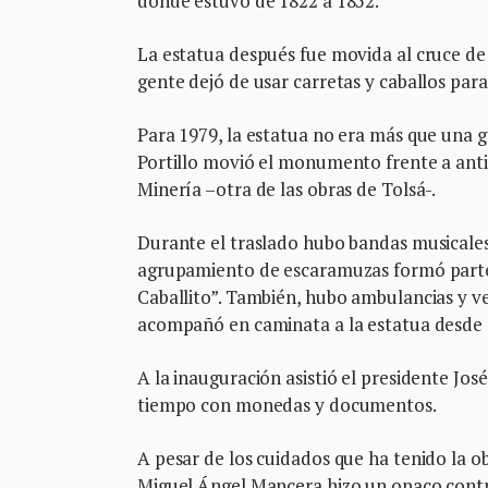
donde estuvo de 1822 a 1852.
La estatua después fue movida al cruce de 
gente dejó de usar carretas y caballos par
Para 1979, la estatua no era más que una gl
Portillo movió el monumento frente a anti
Minería –otra de las obras de Tolsá-.
Durante el traslado hubo bandas musicale
agrupamiento de escaramuzas formó parte 
Caballito”. También, hubo ambulancias y veh
acompañó en caminata a la estatua desde s
A la inauguración asistió el presidente Jos
tiempo con monedas y documentos.
A pesar de los cuidados que ha tenido la 
Miguel Ángel Mancera hizo un opaco contr