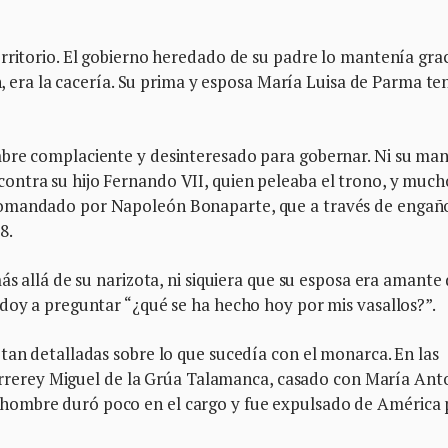
rritorio. El gobierno heredado de su padre lo mantenía grac
en, era la cacería. Su prima y esposa María Luisa de Parma te
mbre complaciente y desinteresado para gobernar. Ni su ma
ntra su hijo Fernando VII, quien peleaba el trono, y much
comandado por Napoleón Bonaparte, que a través de engañ
08.
ás allá de su narizota, ni siquiera que su esposa era amante
odoy a preguntar “¿qué se ha hecho hoy por mis vasallos?”.
tan detalladas sobre lo que sucedía con el monarca. En las
 virrerey Miguel de la Grúa Talamanca, casado con María Ant
hombre duró poco en el cargo y fue expulsado de América 