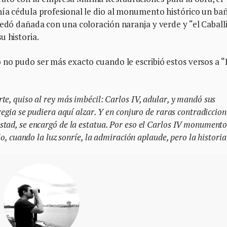
nía cédula profesional le dio al monumento histórico un ba
uedó dañada con una coloración naranja y verde y “el Caball
u historia.
 no pudo ser más exacto cuando le escribió estos versos a “
te, quiso al rey más imbécil: Carlos IV, adular, y mandó sus
regia se pudiera aquí alzar. Y en conjuro de raras contradiccion
tad, se encargó de la estatua. Por eso el Carlos IV monumento
lo, cuando la luz sonríe, la admiración aplaude, pero la historia