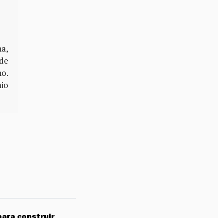
na,
 de
no.
mio
para construir