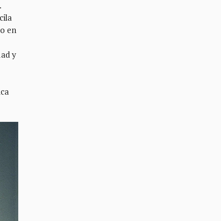
.
cila
do en
dad y
ica