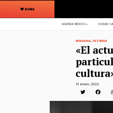
DONA
Navegación
AGENDA MÉXICO
CIUDAD CA
principal
,
MIRADAS
ÚLTIMAS
«El act
particu
cultura
13 enero, 2022