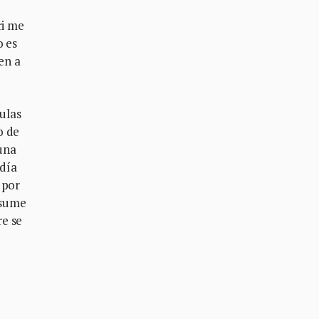
ri me
o es
en a
culas
o de
una
día
 por
nsume
re se