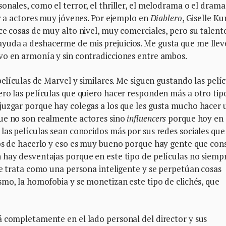
onales, como el terror, el thriller, el melodrama o el drama
ir a actores muy jóvenes. Por ejemplo en
Diablero
, Giselle Ku
ce cosas de muy alto nivel, muy comerciales, pero su talent
yuda a deshacerme de mis prejuicios. Me gusta que me llev
vo en armonía y sin contradicciones entre ambos.
películas de Marvel y similares. Me siguen gustando las pelí
ero las películas que quiero hacer responden más a otro tip
juzgar porque hay colegas a los que les gusta mucho hacer 
que no son realmente actores sino
influencers
porque hoy en 
las películas sean conocidos más por sus redes sociales que
tos de hacerlo y eso es muy bueno porque hay gente que co
 hay desventajas porque en este tipo de películas no siemp
le trata como una persona inteligente y se perpetúan cosas
smo, la homofobia y se monetizan este tipo de clichés, que
á completamente en el lado personal del director y sus