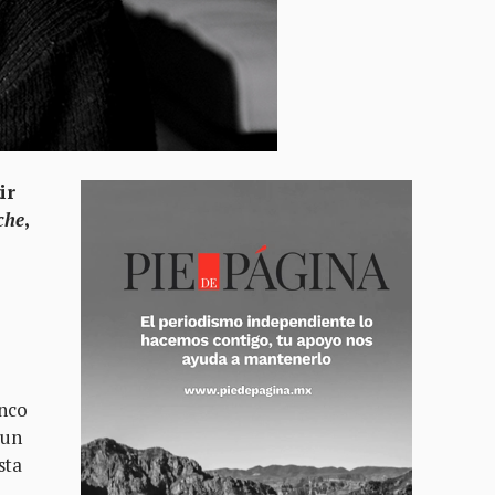
ir
che
,
inco
 un
sta