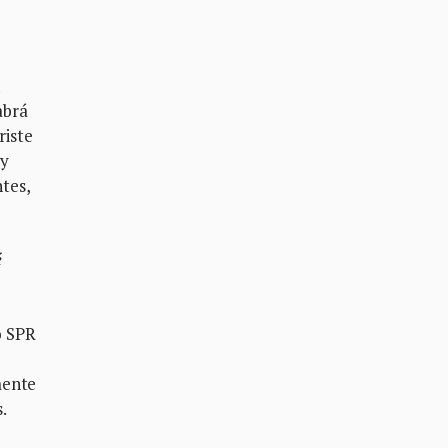
abrá
riste
ay
tes,
é
o SPR
mente
.