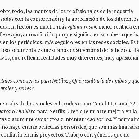
re todo, las mentes de los profesionales de la industria
adas con la comprensión y la apreciación de los diferentes
 duda, la ficción es mucho más
«glamurosa»
, mejor recibida en
ere apoyar una ficción porque significa en su cabeza que h
en los periódicos, más seguidores en las redes sociales. Es t
los documentales mexicanos es superior al de la ficción. H
os, que reflejan realidades muy diferentes, muy apasionan
ntales como series para Netflix. ¿Qué resaltaría de ambas y qu
ntales y series?
ntales de los canales culturales como Canal 11, Canal 22 
arca
o
Diablero
para Netflix. Creo que mi arte mejora en la
cas o asumir nuevos retos e intentar resolverlos. Y normal
 no hago en mis películas personales, que son más limitadas
 confiaría en mis proyectos. Trabajo con géneros que no