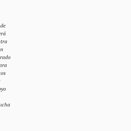
nde
erá
ntra
en
erado
para
sos
e
oyo
lucha