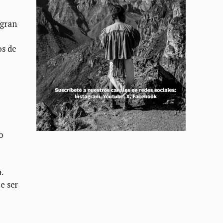
 gran
os de
o
.
e ser