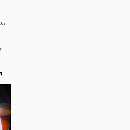
tes
s
n