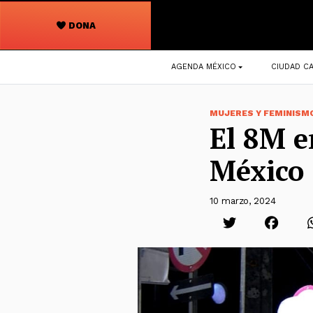
DONA
Navegación
AGENDA MÉXICO
CIUDAD CA
principal
MUJERES Y FEMINISM
El 8M e
México
10 marzo, 2024