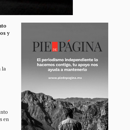
nto
os y
 la
anto
s en