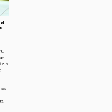
del
e
»
70.
que
te. A
r
amos
uz.