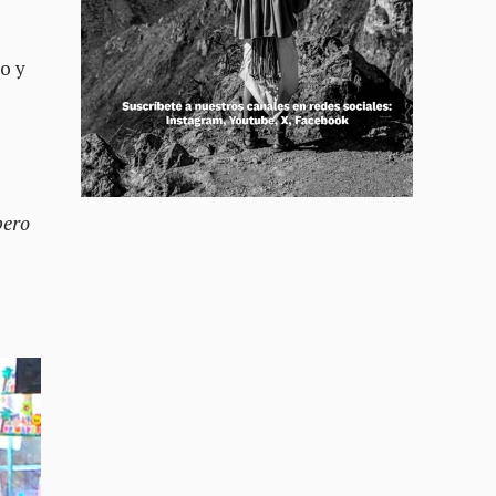
vo y
pero