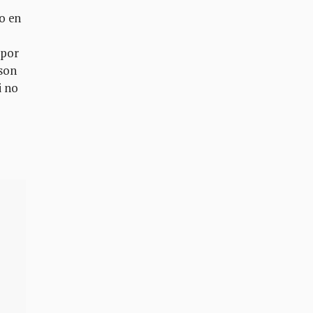
o en
 por
 son
i no