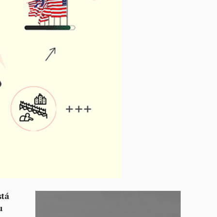
stá
u