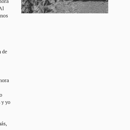
hora
Al
 nos
n de
ahora
no
 y yo
más,