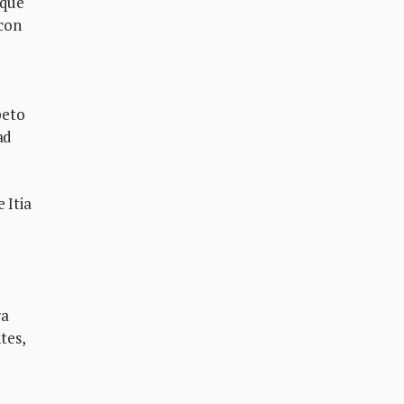
 que
 con
peto
ad
 Itia
ra
tes,