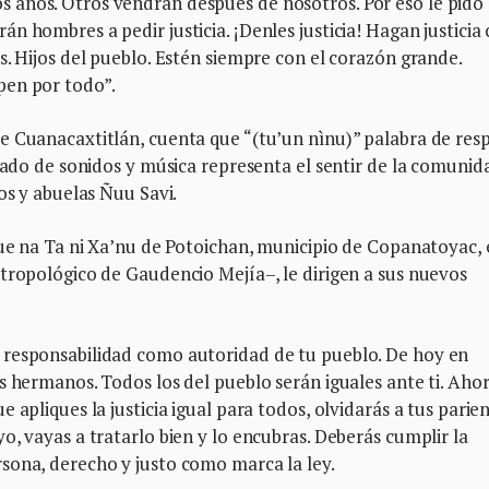
 años. Otros vendrán después de nosotros. Por eso le pido
n hombres a pedir justicia. ¡Denles justicia! Hagan justicia
s. Hijos del pueblo. Estén siempre con el corazón grande.
pen por todo”.
e Cuanacaxtitlán, cuenta que “(tu’un nìnu)” palabra de res
rgado de sonidos y música representa el sentir de la comunid
os y abuelas Ñuu Savi.
que na Ta ni Xa’nu de Potoichan, municipio de Copanatoyac, e
tropológico de Gaudencio Mejía–, le dirigen a sus nuevos
 responsabilidad como autoridad de tu pueblo. De hoy en
s hermanos. Todos los del pueblo serán iguales ante ti. Aho
 apliques la justicia igual para todos, olvidarás a tus parien
o, vayas a tratarlo bien y lo encubras. Deberás cumplir la
sona, derecho y justo como marca la ley.