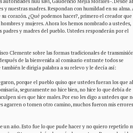
las autoridades ñuu savi, Gaudencio Mejía Morales–. Desde a
es y nuestras madres. Respondan con humildad en su alma. 
de su corazón. ¿Qué podemos hacer?, primero el creador que
 hombres y mujeres. Ahora los hemos nombrado a ustedes,
s padres y madres del pueblo. Ustedes responderán por el
isco Clemente sobre las formas tradicionales de transmisió
después de la bienvenida al comisario entrante todos se
también le dirigía palabra a su relevo y le decía así:
egaron, porque el pueblo quiso que ustedes fueran los que 
omisaría, seguramente no hice bien, no hice lo que debía de
sculpen si es que hice males. Por eso les digo a ustedes que 
des agarren o tomen otro camino, muchos fueron mis errores
e un año. Esto fue lo que pude hacer y no quiero repetirlo 