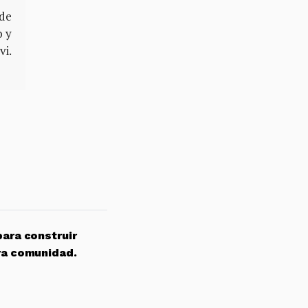
 de
o y
vi.
para construir
ra comunidad.