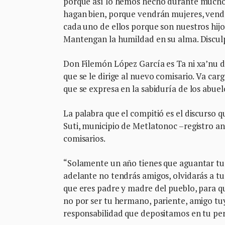
porque así lo hemos hecho durante muchos
hagan bien, porque vendrán mujeres, vendrá
cada uno de ellos porque son nuestros hijo
Mantengan la humildad en su alma. Discul
Don Filemón López García es Ta ni xa’nu d
que se le dirige al nuevo comisario. Va ca
que se expresa en la sabiduría de los abuel
La palabra que el compitió es el discurso 
Suti, municipio de Metlatonoc –registro an
comisarios.
“Solamente un año tienes que aguantar tu
adelante no tendrás amigos, olvidarás a tu
que eres padre y madre del pueblo, para que
no por ser tu hermano, pariente, amigo tuy
responsabilidad que depositamos en tu per