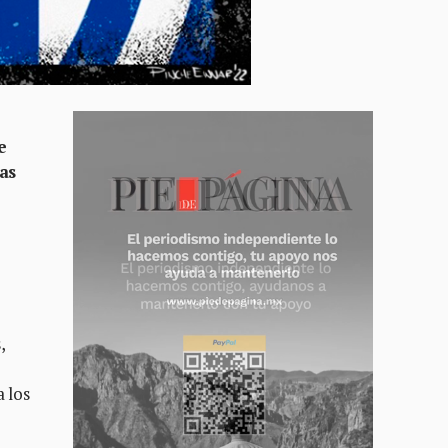
e
as
,
a los