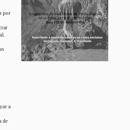
s por
trar
al.
an
oyar a
a de