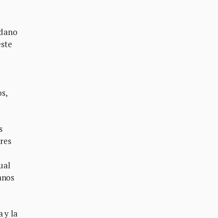
adano
este
s,
s
ores
ual
anos
 y la