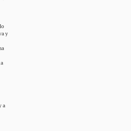
lo
va y
a
na
da
y a