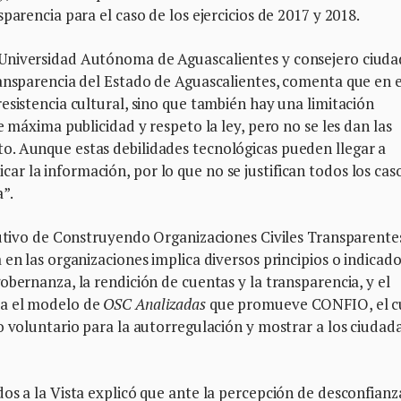
parencia para el caso de los ejercicios de 2017 y 2018.
 Universidad Autónoma de Aguascalientes y consejero ciud
ransparencia del Estado de Aguascalientes, comenta que en 
esistencia cultural, sino que también hay una limitación
e máxima publicidad y respeto la ley, pero no se les dan las
. Aunque estas debilidades tecnológicas pueden llegar a
 la información, por lo que no se justifican todos los caso
”.
ecutivo de Construyendo Organizaciones Civiles Transparente
en las organizaciones implica diversos principios o indicad
obernanza, la rendición de cuentas y la transparencia, y el
ía el modelo de
OSC Analizadas
que promueve CONFIO, el c
o voluntario para la autorregulación y mostrar a los ciudad
os a la Vista explicó que ante la percepción de desconfianza