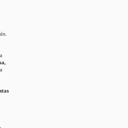
ján.
na
sa,
 a
stas
,