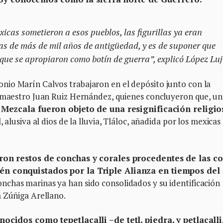
xicas sometieron a esos pueblos, las figurillas ya eran
las de más de mil años de antigüedad, y es de suponer que
s que se apropiaron como botín de guerra”, explicó López Lu
io Marín Calvos trabajaron en el depósito junto con la
l maestro Juan Ruiz Hernández, quienes concluyeron que, u
s Mezcala fueron objeto de una resignificación religio
 alusiva al dios de la lluvia, Tláloc, añadida por los mexicas
ron restos de conchas y corales procedentes de las co
ién conquistados por la Triple Alianza en tiempos del
conchas marinas ya han sido consolidados y su identificación
m Zúñiga Arellano.
ocidos como tepetlacalli –de tetl, piedra, y petlacalli