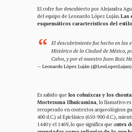
El cofre fue descubierto por Alejandra Ag
del equipo de Leonardo López Luján.
Las 
esquemáticos característicos del estil
El descubrimiento fue hecho en las 
Histórico de la Ciudad de México, 
Calvo, y por el maestro Juan Ruiz
— Leonardo López Luján (@LeoLopezLujan
Es sabido que
los cohuixcas y los chont
Moctezuma Ilhuicamina
, lo llamativo e
recuperado en contextos arqueológicos gu
400 d.C.) al Epiclásico (650-900 d.C.), mie
1440 y el 1469, lo que significa que a
ntes d
apreciadas como reliquias
de lo que 