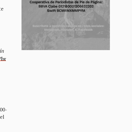
te
ín
Vbx
200-
el