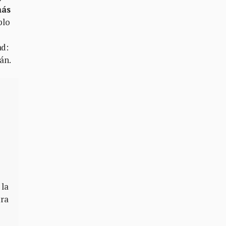
más
plo
ad:
án.
 la
tra