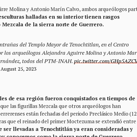
uirre Molina y Antonio Marín Calvo, ambos arqueólogos par
esculturas halladas en su interior tienen rasgos
o Mezcala de la sierra norte de Guerrero.
entrañas del Templo Mayor de Tenochtitlan, en el Centro
por los arqueólogos Alejandra Aguirre Molina y Antonio Mar
 Hernández, todos del PTM-INAH.
pic.twitter.com/GHp5AZC
)
August 25, 2023
ales de esa región fueron conquistados en tiempos de
s que las figurillas Mezcala que otros arqueólogos han
errerenses están fechadas del periodo Preclásico Medio (1
ntras que el reinado del primer Moctezuma se extendió entre 
e ser llevadas a Tenochtitlán ya eran consideradas y
hoy conocemos como la sierra norte de Guerrero.