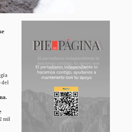
se
ogía
 del
na.
e
2 mil