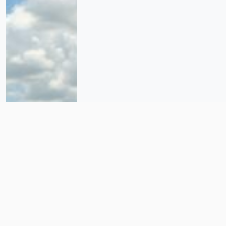
Explosiones para el Tren Maya
destruyen viviendas en Yucatán