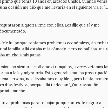
un primo que tenía 10 años en Estados Unidos. Cuando venía
n una ocasión me dijo que me llevaría en el siguiente viaje: “
eguntaron si quería irme con ellos. Les dije que sí y me
indocumentado.
s. Me fui porque teníamos problemas económicos, sin embar
 mi familia. Allá estaba más cómodo, pero no hallaba una 
ñaba mucho a mis papás.
rsión, no siempre estábamos tranquilos, a veces veíamos la
eforma a la ley migratoria. Esto generaba mucha preocupació
s buena persona, nos llevábamos muy bien, pero había mome
los días festivos, porque allá te decían ‘¿Querías sueño
eprimía mucho.
 tuve problemas para trabajar porque antes de migrar a