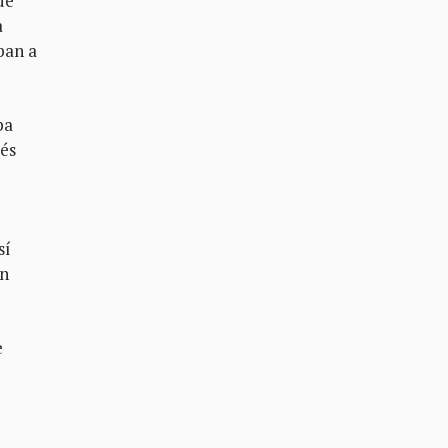
ue
a
ban a
ba
ués
sí
on
e