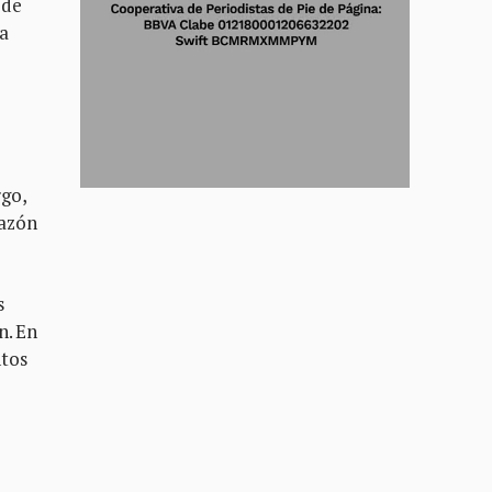
 de
La
go,
razón
s
n. En
ntos