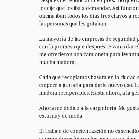
Después de renunciar la empresa no querí
les dije que los iba a demandar. Así funcion
oficina iban todos los días tres chavos a r
las personas que les gritaban.
La mayoría de las empresas de seguridad p
con la promesa que después te van a dar e
me ofrecieron una camioneta para levantar 
mucha madera.
Cada que recogíamos basura en la ciudad c
empecé a juntarla para darle nuevo uso. 
madera recuperables. Hasta ahora, a la gen
Ahora me dedico a la carpintería. Me gusta
está muy de moda.
El trabajo de concientización no es senci
consumidores fueron los amigos y vecinos