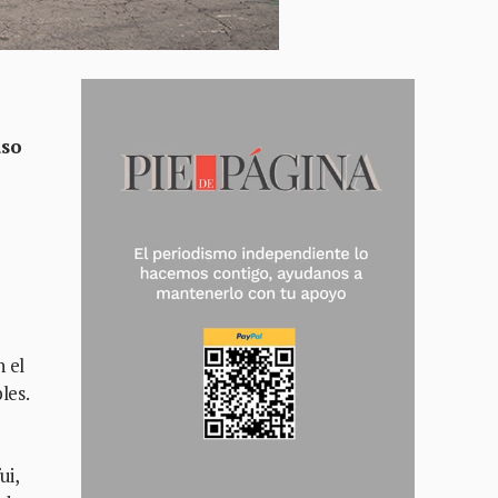
uso
 el
les.
ui,