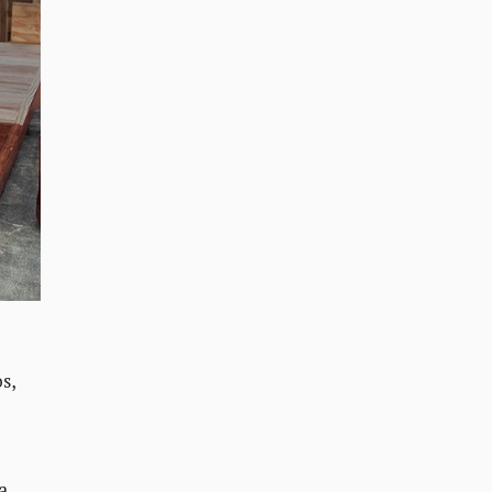
s,
a
a