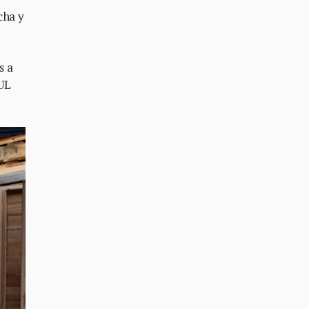
cha y
s a
DUL