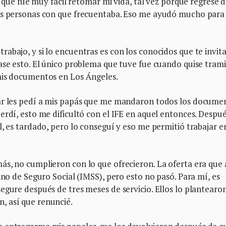
sí que fue muy fácil retomar mi vida, tal vez porque regresé 
mas personas con que frecuentaba. Eso me ayudó mucho para
abajo, y si lo encuentras es con los conocidos que te invit
ase esto. El único problema que tuve fue cuando quise trami
 mis documentos en Los Ángeles.
lar les pedí a mis papás que me mandaron todos los docume
erdí, esto me dificultó con el IFE en aquel entonces. Despu
l, es tardado, pero lo conseguí y eso me permitió trabajar e
s, no cumplieron con lo que ofrecieron. La oferta era que 
ano de Seguro Social (IMSS), pero esto no pasó. Para mí, es
egure después de tres meses de servicio. Ellos lo plantearo
, así que renuncié.