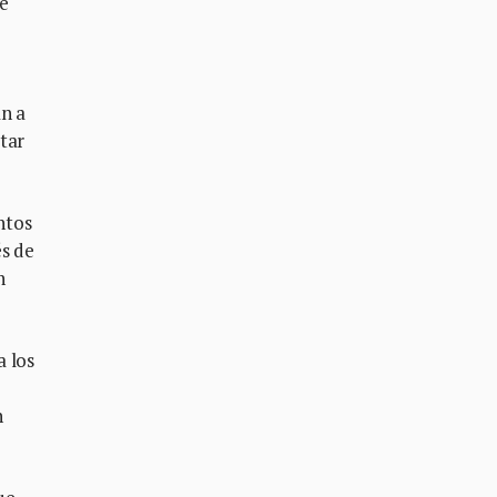
de
an a
tar
ntos
és de
n
a los
n