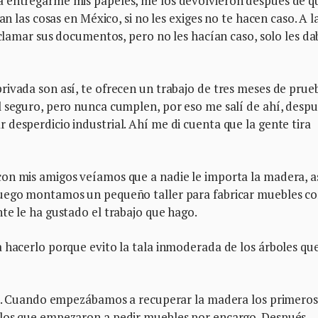
a entregarme mis papeles, me los devolvieron después de q
an las cosas en México, si no les exiges no te hacen caso. A l
eclamar sus documentos, pero no les hacían caso, solo les da
rivada son así, te ofrecen un trabajo de tres meses de prue
l seguro, pero nunca cumplen, por eso me salí de ahí, desp
desperdicio industrial. Ahí me di cuenta que la gente tira
on mis amigos veíamos que a nadie le importa la madera, a
Luego montamos un pequeño taller para fabricar muebles c
te le ha gustado el trabajo que hago.
 hacerlo porque evito la tala inmoderada de los árboles qu
llo. Cuando empezábamos a recuperar la madera los primeros
 los que empezaron a pedir muebles por encargo. Después