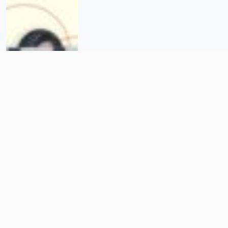
MUxED celebra tres años de
trabajar por la educación con
enfoque de género