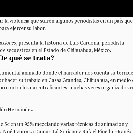
 la violencia que sufren algunos periodistas en un país que
ara ejercer su labor.
cciones
, presenta la historia de Luis Cardona, periodista
 de secuestros en el Estado de Chihuahua, México.
De qué se trata?
cumental animado donde el narrador nos cuenta su terribl
por hacer su trabajo en Casas Grandes, Chihuahua, en medio
rno contra los narcotraficantes, muchas veces organizados 
oldo Hernández.
e 5c en un 95% mezclando varias técnicas de animación y
as: Noé Lynn «La Dama», Lú Soriano y Rafael Pineda, «Rapé».