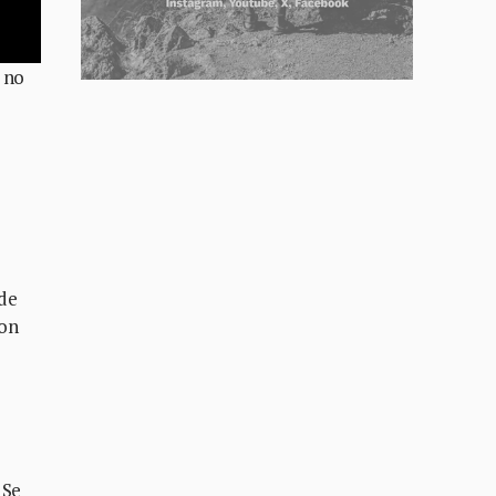
 no
e
 de
con
 Se