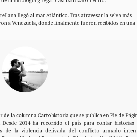
e la mitología griega. Y así bautizaron el río.
ellana llegó al mar Atlántico. Tras atravesar la selva más
eron a Venezuela, donde finalmente fueron recibidos en una
or de la columna Cartohistoria que se publica en Pie de Pági
 Desde 2014 ha recorrido el país para contar historias
s de la violencia derivada del conflicto armado inter