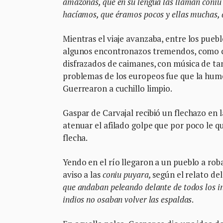
amazonas, que en su lengua las llaman coniu
hacíamos, que éramos pocos y ellas muchas, 
Mientras el viaje avanzaba, entre los pueblo
algunos encontronazos tremendos, como c
disfrazados de caimanes, con música de tam
problemas de los europeos fue que la humed
Guerrearon a cuchillo limpio.
Gaspar de Carvajal recibió un flechazo en l
atenuar el afilado golpe que por poco le qui
flecha.
Yendo en el río llegaron a un pueblo a rob
aviso a las
coniu puyara,
según el relato de
que andaban peleando delante de todos los i
indios no osaban volver las espaldas
.