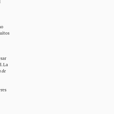
l
mo
uitos
esar
d. La
a de
eres