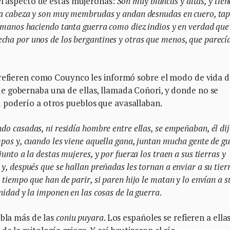
el aspecto de estas mujeronas:
Son muy blancas y altas, y tien
a la cabeza y son muy membrudas y andan desnudas en cuero, ta
as manos haciendo tanta guerra como diez indios
y en verdad que
cha por unos de los bergantines y otras que menos, que parecí
 refieren como Couynco les informó sobre el modo de vida d
e gobernaba una de ellas, llamada Coñori, y donde no se
 poderío a otros pueblos que avasallaban.
ndo casadas, ni residía hombre entre ellas, se empeñaban, él di
mpos y, cuando les viene aquella gana, juntan mucha gente de g
junto a la destas mujeres, y por fuerza los traen a sus tierras y
 y, después que se hallan preñadas les tornan a enviar a su tier
 tiempo que han de parir, si paren hijo le matan y lo envían a s
mnidad y la imponen en las cosas de la guerra
.
abla más de las
coniu puyara
. Los españoles se refieren a ella