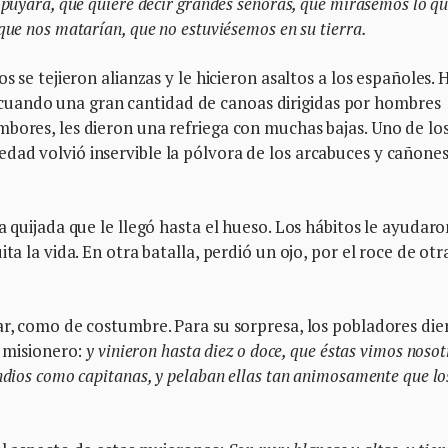
 puyara, que quiere decir grandes señoras, que mirásemos lo q
que nos matarían, que no estuviésemos en su tierra.
s se tejieron alianzas y le hicieron asaltos a los españoles.
uando una gran cantidad de canoas dirigidas por hombres
bores, les dieron una refriega con muchas bajas. Uno de lo
ad volvió inservible la pólvora de los arcabuces y cañones
a quijada que le llegó hasta el hueso. Los hábitos le ayudaro
ta la vida. En otra batalla, perdió un ojo, por el roce de otr
ar, como de costumbre. Para su sorpresa, los pobladores die
l misionero:
y vinieron hasta diez o doce, que éstas vimos nosot
ndios como capitanas, y pelaban ellas tan animosamente que lo