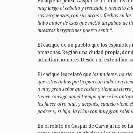
En aquella pelea, Gaspar se dio una idea d
muy largo el cabello y trenzado y revuelto 
sus vergüenzas, con sus arcos y flechas en l
hubo mujer de esas que metió un palmo de fle
nuestros bergantines puerco espín”.
El cacique de un pueblo que los españoles
amazonas. Regían una ciudad propia, dond
admitían hombres. Desde ahí extendían su
El cacique les relató que
las mujeres, no sie
que estas indias participan con indios en tie
a muy gran señor que reside y tiene su tierra 
tienen consigo aquel tiempo que se les antoja
les hacer otro mal, y después, cuando viene el
padres y, si hija, la crían con muy gran sole
En el relato de Gaspar de Carvajal no se h