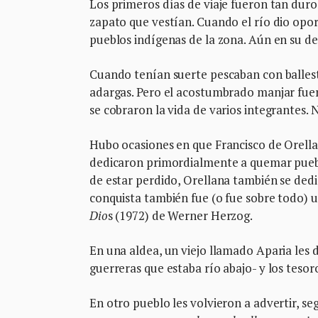
Los primeros días de viaje fueron tan duros
zapato que vestían. Cuando el río dio opo
pueblos indígenas de la zona. Aún en su de
Cuando tenían suerte pescaban con balles
adargas. Pero el acostumbrado manjar fuer
se cobraron la vida de varios integrantes.
Hubo ocasiones en que Francisco de Orellan
dedicaron primordialmente a quemar puebl
de estar perdido, Orellana también se dedi
conquista también fue (o fue sobre todo) u
Dio
s (1972) de Werner Herzog.
En una aldea, un viejo llamado Aparia les 
guerreras que estaba río abajo- y los tesor
En otro pueblo les volvieron a advertir, se