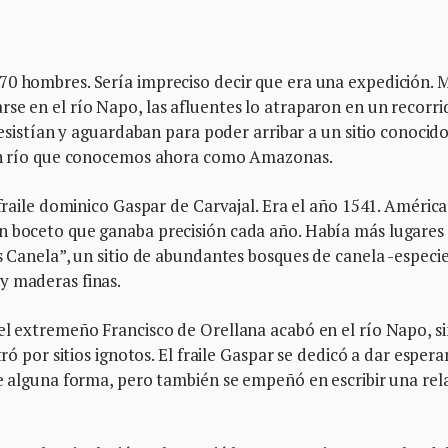
70 hombres. Sería impreciso decir que era una expedición. 
se en el río Napo, las afluentes lo atraparon en un recorri
resistían y aguardaban para poder arribar a un sitio conocido
, un río que conocemos ahora como Amazonas.
 fraile dominico Gaspar de Carvajal. Era el año 1541. América
n boceto que ganaba precisión cada año. Había más lugares
ís Canela”, un sitio de abundantes bosques de canela -especi
y maderas finas.
el extremeño Francisco de Orellana acabó en el río Napo, si
tró por sitios ignotos. El fraile Gaspar se dedicó a dar espera
de alguna forma, pero también se empeñó en escribir una rel