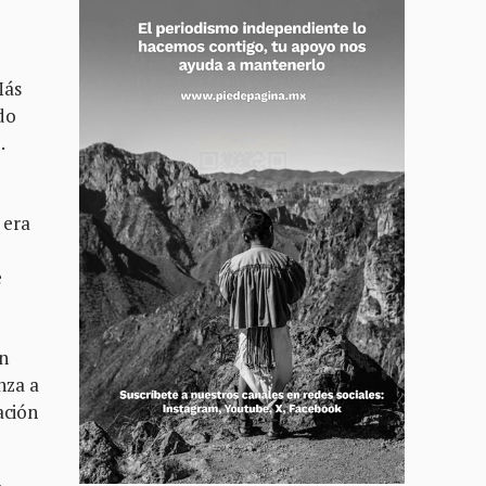
Más
do
.
 era
e
n
nza a
ación