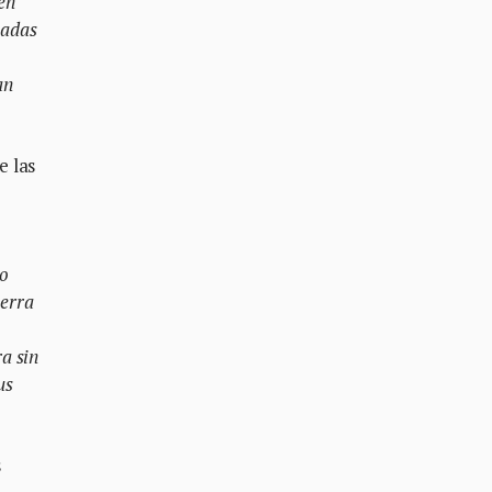
en
padas
an
e las
jo
uerra
ra sin
us
s