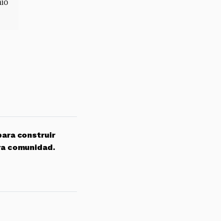
mio
para construir
ra comunidad.