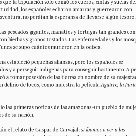
 que la tripulación solo comió los cueros, cintas y suelas de
rtunidad, los españoles echaron amarras y guerrearon con
sventura, no perdían la esperanza de llevarse algún tesoro.
tas pescados gigantes, manatíes y tortugas tan grandes co
on hierbas y granos tostados. Las enfermedades y los mosq
 Nunca se supo cuántos murieron en la odisea.
a estableció pequeñas alianzas, pero los españoles se
os y a perseguir indígenas para conseguir bastimento. A p
có a tomar posesión de las tierras en nombre de su majesta
n delirio de locos, como muestra la película
Aguirre, la Furi
dio las primeras noticias de las amazonas -un pueblo de muj
os de su nación.
gún el relato de Gaspar de Carvajal:
si íbamos a ver a las