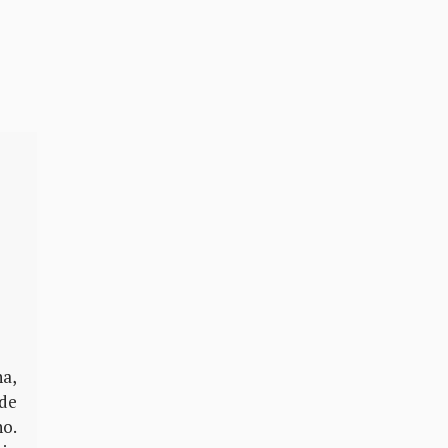
na,
 de
no.