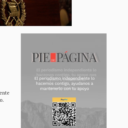
dente
o.