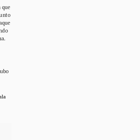
a que
punto
taque
ando
na.
hubo
ala