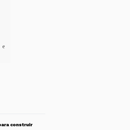
 e
para construir