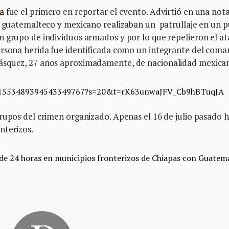
ia
fue el primero en reportar el evento. Advirtió en una not
os guatemalteco y mexicano realizaban un patrullaje en un 
n grupo de individuos armados y por lo que repelieron el a
ersona herida fue identificada como un integrante del com
ásquez, 27 años aproximadamente, de nacionalidad mexica
tus/1553489394543349767?s=20&t=rK63unwaJFV_Cb9hBTuqJA
grupos del crimen organizado. Apenas el 16 de julio pasado 
nterizos.
de 24 horas en municipios fronterizos de Chiapas con Guatem