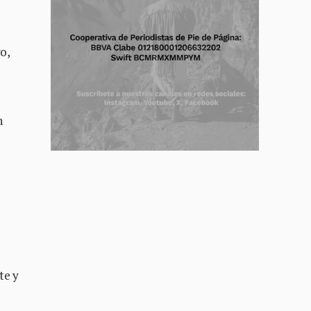
o,
n
te y