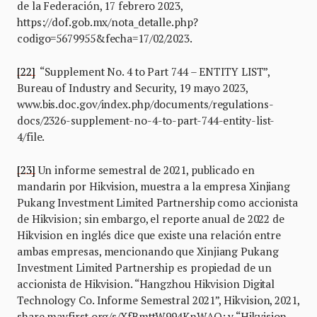
de la Federación, 17 febrero 2023,
https://dof.gob.mx/nota_detalle.php?
codigo=5679955&fecha=17/02/2023.
[22]
“Supplement No. 4 to Part 744 – ENTITY LIST”,
Bureau of Industry and Security, 19 mayo 2023,
www.bis.doc.gov/index.php/documents/regulations-
docs/2326-supplement-no-4-to-part-744-entity-list-
4/file.
[23]
Un informe semestral de 2021, publicado en
mandarin por Hikvision, muestra a la empresa Xinjiang
Pukang Investment Limited Partnership como accionista
de Hikvision; sin embargo, el reporte anual de 2022 de
Hikvision en inglés dice que existe una relación entre
ambas empresas, mencionando que Xinjiang Pukang
Investment Limited Partnership es propiedad de un
accionista de Hikvision. “Hangzhou Hikvision Digital
Technology Co. Informe Semestral 2021”, Hikvision, 2021,
share.mayfirst.org/s/XfBmttW994KnWAQ; y “Hikvision