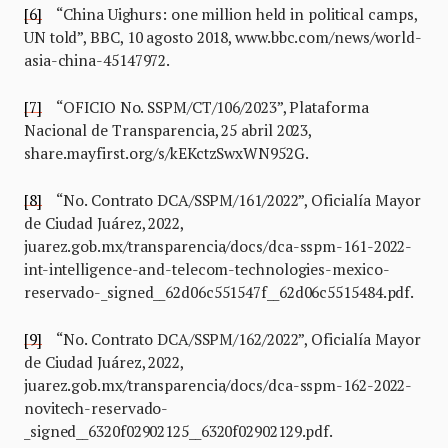
[6]
“China Uighurs: one million held in political camps,
UN told”, BBC, 10 agosto 2018, www.bbc.com/news/world-
asia-china-45147972.
[7]
“OFICIO No. SSPM/CT/106/2023”, Plataforma
Nacional de Transparencia, 25 abril 2023,
share.mayfirst.org/s/kEKctzSwxWN952G.
[8]
“No. Contrato DCA/SSPM/161/2022”, Oficialía Mayor
de Ciudad Juárez, 2022,
juarez.gob.mx/transparencia/docs/dca-sspm-161-2022-
int-intelligence-and-telecom-technologies-mexico-
reservado-_signed__62d06c551547f__62d06c5515484.pdf.
[9]
“No. Contrato DCA/SSPM/162/2022”, Oficialía Mayor
de Ciudad Juárez, 2022,
juarez.gob.mx/transparencia/docs/dca-sspm-162-2022-
novitech-reservado-
_signed__6320f02902125__6320f02902129.pdf.