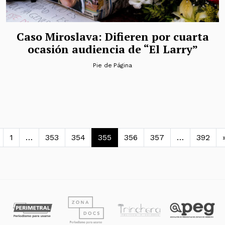
Caso Miroslava: Difieren por cuarta
ocasión audiencia de “El Larry”
Pie de Página
vegación de entradas
1
…
353
354
355
356
357
…
392