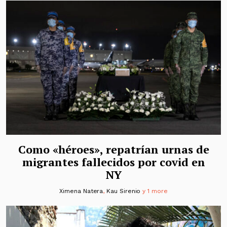
Como «héroes», repatrían urnas de
migrantes fallecidos por covid en
NY
Ximena Natera
,
Kau Sirenio
y 1 more