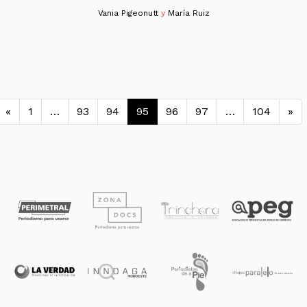
Vania Pigeonutt
y
María Ruiz
Navegación de entradas
«
1
…
93
94
95
96
97
…
104
»