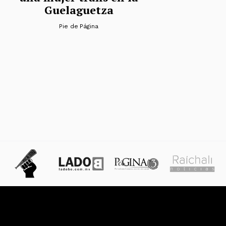
Guelaguetza
Pie de Página
s