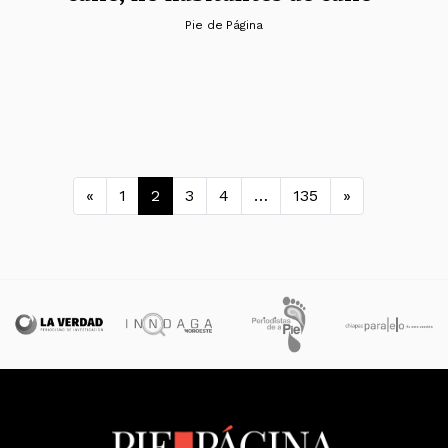
Pie de Página
Navegación de entrada
«
1
2
3
4
…
135
»