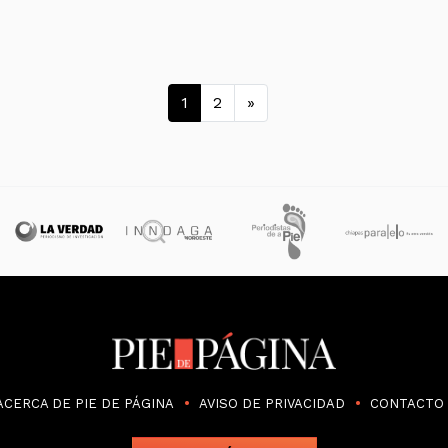
Navegación de en
1
2
»
ACERCA DE PIE DE PÁGINA
AVISO DE PRIVACIDAD
CONTACTO