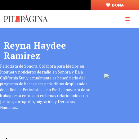
DONA
Reyna Haydee
Ramirez
Periodista de Sonora. Colabora para Medios en
Internet y noticieros de radio en Sonora y Baja
California Sur, y actualmente es beneficiaria del
programa de becas para periodistas desplazados
de la Red de Periodistas de a Pie. La mayoría de su
trabajo está enfocado en temas relacionados con
Justicia, corrupción, migración y Derechos
Humanos.