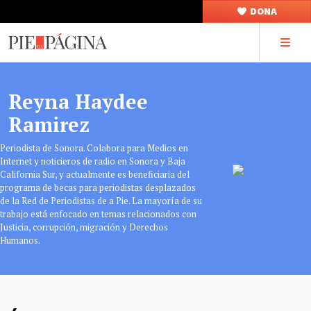
DONA
Reyna Haydee
Ramirez
Periodista de Sonora. Colabora para Medios en
Internet y noticieros de radio en Sonora y Baja
California Sur, y actualmente es beneficiaria del
programa de becas para periodistas desplazados
de la Red de Periodistas de a Pie. La mayoría de su
trabajo está enfocado en temas relacionados con
Justicia, corrupción, migración y Derechos
Humanos.