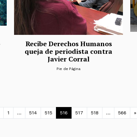
s
Recibe Derechos Humanos
queja de periodista contra
Javier Corral
Pie de Página
avegación de entradas
1
…
514
515
516
517
518
…
566
»