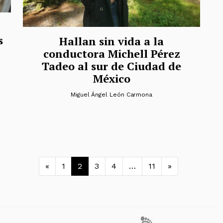
s
Hallan sin vida a la
conductora Michell Pérez
Tadeo al sur de Ciudad de
México
Miguel Ángel León Carmona
Navegación de entrada
«
1
2
3
4
…
11
»