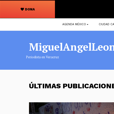
DONA
Navegación
AGENDA MÉXICO
CIUDAD CA
principal
MiguelAngelLeo
Periodista en Veracruz
ÚLTIMAS PUBLICACIO