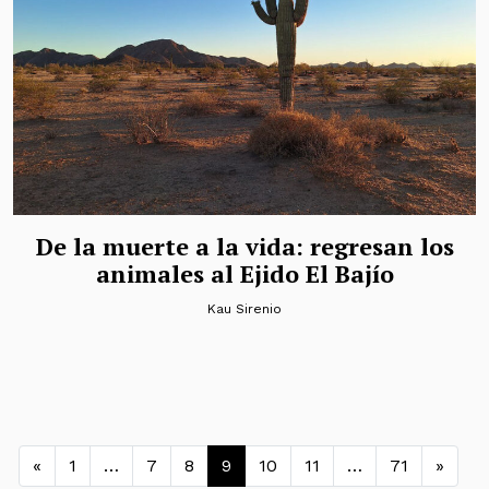
De la muerte a la vida: regresan los
animales al Ejido El Bajío
Kau Sirenio
Navegación de entradas
«
1
…
7
8
9
10
11
…
71
»