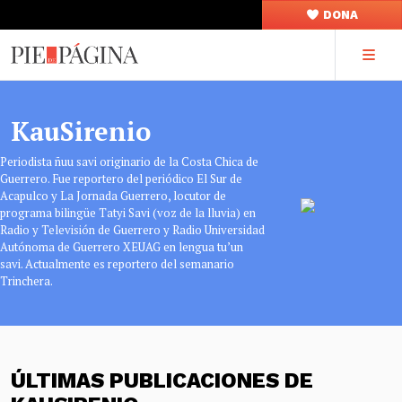
DONA
KauSirenio
Periodista ñuu savi originario de la Costa Chica de
Guerrero. Fue reportero del periódico El Sur de
Acapulco y La Jornada Guerrero, locutor de
programa bilingüe Tatyi Savi (voz de la lluvia) en
Radio y Televisión de Guerrero y Radio Universidad
Autónoma de Guerrero XEUAG en lengua tu’un
savi. Actualmente es reportero del semanario
Trinchera.
ÚLTIMAS PUBLICACIONES DE