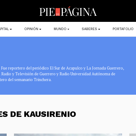
PITAL
OPINIÓN
MUNDO
SABERES
PORTAFOLIO
. Fue reportero del periódico El Sur de Acapulco y La Jornada Guerrero,
en Radio y Televisión de Guerrero y Radio Universidad Autónoma de
tero del semanario Trinchera.
ES DE KAUSIRENIO