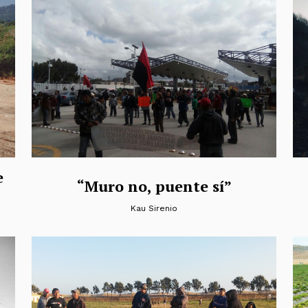
e
“Muro no, puente sí”
Kau Sirenio