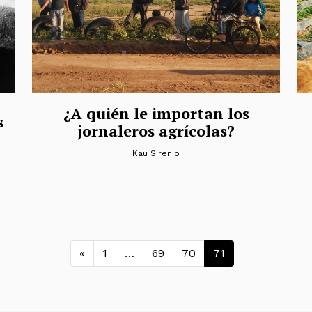
¿A quién le importan los
s
jornaleros agrícolas?
Kau Sirenio
Navegación de entra
«
1
…
69
70
71