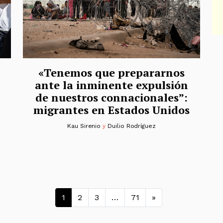
«Tenemos que prepararnos
ante la inminente expulsión
de nuestros connacionales”:
migrantes en Estados Unidos
Kau Sirenio
y
Duilio Rodríguez
Navegación de entra
1
2
3
…
71
»