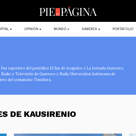
PITAL
OPINIÓN
MUNDO
SABERES
PORTAFOLIO
. Fue reportero del periódico El Sur de Acapulco y La Jornada Guerrero,
en Radio y Televisión de Guerrero y Radio Universidad Autónoma de
tero del semanario Trinchera.
ES DE KAUSIRENIO