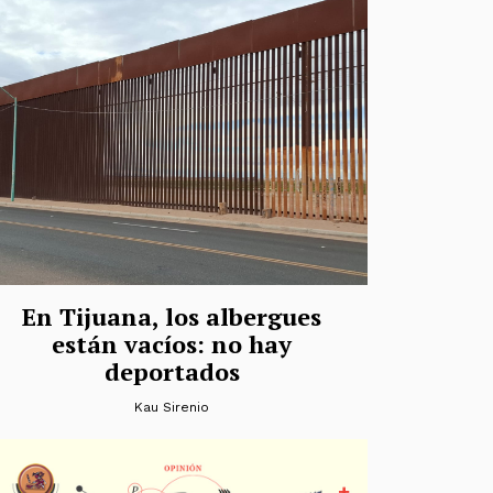
En Tijuana, los albergues
están vacíos: no hay
deportados
Kau Sirenio