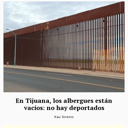
En Tijuana, los albergues están
vacíos: no hay deportados
Kau Sirenio