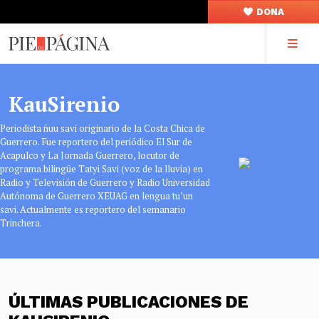
DONA
KauSirenio
Periodista ñuu savi originario de la Costa Chica de
Guerrero. Fue reportero del periódico El Sur de
Acapulco y La Jornada Guerrero, locutor de
programa bilingüe Tatyi Savi (voz de la lluvia) en
Radio y Televisión de Guerrero y Radio Universidad
Autónoma de Guerrero XEUAG en lengua tu’un
savi. Actualmente es reportero del semanario
Trinchera.
ÚLTIMAS PUBLICACIONES DE