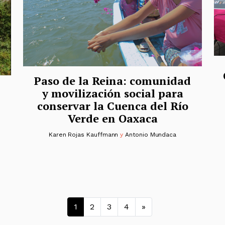
Paso de la Reina: comunidad
y movilización social para
conservar la Cuenca del Río
Verde en Oaxaca
Karen Rojas Kauffmann
y
Antonio Mundaca
Navegación de ent
1
2
3
4
»