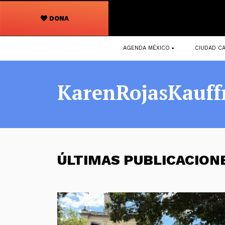
DONA
Navegación
AGENDA MÉXICO
CIUDAD CA
principal
KarenRojasKauf
ÚLTIMAS PUBLICACIO