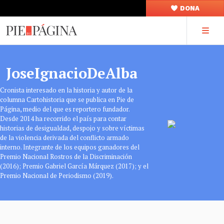
DONA
JoseIgnacioDeAlba
Cronista interesado en la historia y autor de la
columna Cartohistoria que se publica en Pie de
Página, medio del que es reportero fundador.
Desde 2014 ha recorrido el país para contar
historias de desigualdad, despojo y sobre víctimas
de la violencia derivada del conflicto armado
interno. Integrante de los equipos ganadores del
Premio Nacional Rostros de la Discriminación
(2016); Premio Gabriel García Márquez (2017); y el
Premio Nacional de Periodismo (2019).