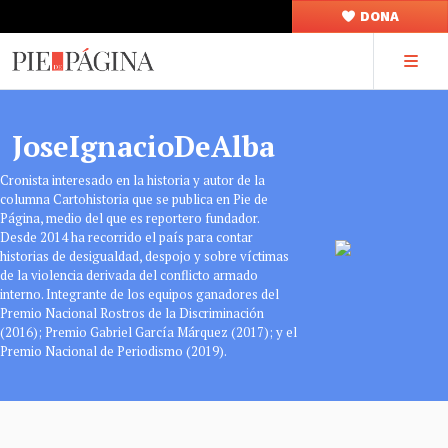
DONA
JoseIgnacioDeAlba
Cronista interesado en la historia y autor de la
columna Cartohistoria que se publica en Pie de
Página, medio del que es reportero fundador.
Desde 2014 ha recorrido el país para contar
historias de desigualdad, despojo y sobre víctimas
de la violencia derivada del conflicto armado
interno. Integrante de los equipos ganadores del
Premio Nacional Rostros de la Discriminación
(2016); Premio Gabriel García Márquez (2017); y el
Premio Nacional de Periodismo (2019).