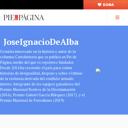
DONA
JoseIgnacioDeAlba
Cronista interesado en la historia y autor de la
columna Cartohistoria que se publica en Pie de
Página, medio del que es reportero fundador.
Desde 2014 ha recorrido el país para contar
historias de desigualdad, despojo y sobre víctimas
de la violencia derivada del conflicto armado
interno. Integrante de los equipos ganadores del
Premio Nacional Rostros de la Discriminación
(2016); Premio Gabriel García Márquez (2017); y el
Premio Nacional de Periodismo (2019).