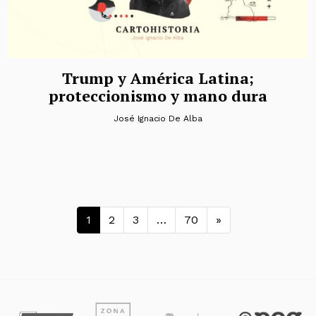
Trump y América Latina;
proteccionismo y mano dura
José Ignacio De Alba
Navegación de entradas
1
2
3
…
70
»