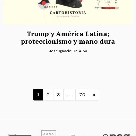
Trump y América Latina;
proteccionismo y mano dura
José Ignacio De Alba
Navegación de entradas
1
2
3
…
70
»