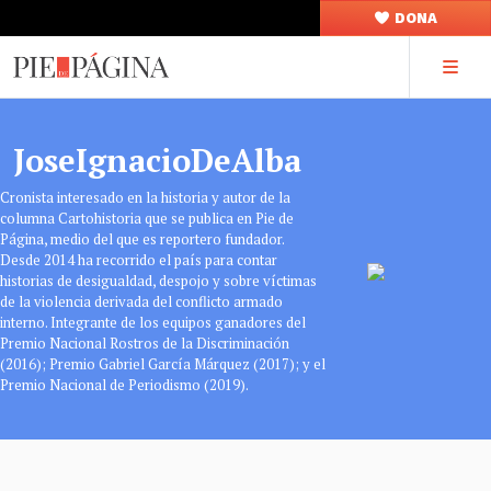
DONA
JoseIgnacioDeAlba
Cronista interesado en la historia y autor de la
columna Cartohistoria que se publica en Pie de
Página, medio del que es reportero fundador.
Desde 2014 ha recorrido el país para contar
historias de desigualdad, despojo y sobre víctimas
de la violencia derivada del conflicto armado
interno. Integrante de los equipos ganadores del
Premio Nacional Rostros de la Discriminación
(2016); Premio Gabriel García Márquez (2017); y el
Premio Nacional de Periodismo (2019).