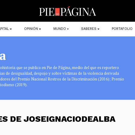
PITAL
OPINIÓN
MUNDO
SABERES
PORTAFOLIO
a
tohistoria que se publica en Pie de Página, medio del que es reportero
ias de desigualdad, despojo y sobre víctimas de la violencia derivada
nadores del Premio Nacional Rostros de la Discriminación (2016); Premio
riodismo (2019).
ES DE JOSEIGNACIODEALBA