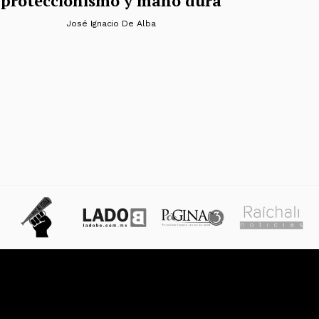
proteccionismo y mano dura
José Ignacio De Alba
das