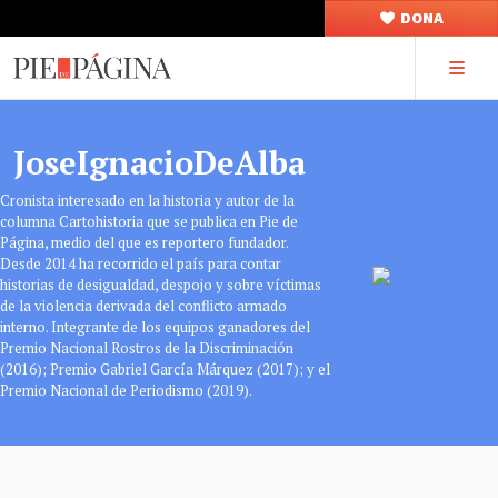
DONA
JoseIgnacioDeAlba
Cronista interesado en la historia y autor de la
columna Cartohistoria que se publica en Pie de
Página, medio del que es reportero fundador.
Desde 2014 ha recorrido el país para contar
historias de desigualdad, despojo y sobre víctimas
de la violencia derivada del conflicto armado
interno. Integrante de los equipos ganadores del
Premio Nacional Rostros de la Discriminación
(2016); Premio Gabriel García Márquez (2017); y el
Premio Nacional de Periodismo (2019).