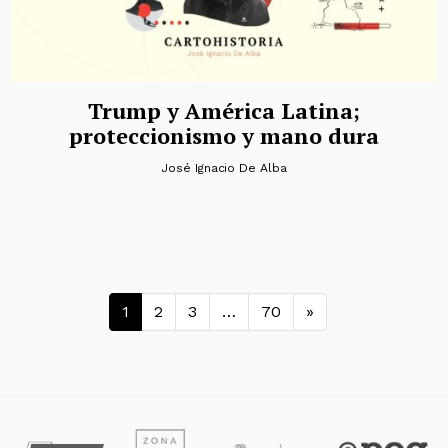
Trump y América Latina;
proteccionismo y mano dura
José Ignacio De Alba
Navegación de entradas
1
2
3
…
70
»